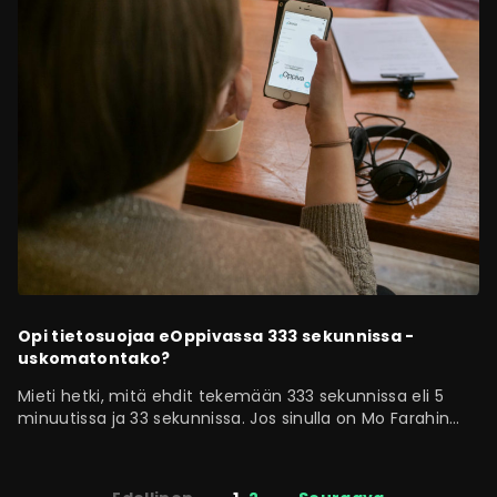
Opi tietosuojaa eOppivassa 333 sekunnissa -
uskomatontako?
Mieti hetki, mitä ehdit tekemään 333 sekunnissa eli 5
minuutissa ja 33 sekunnissa. Jos sinulla on Mo Farahin
juoksunopeus maratonvauhdilla, niin ehtisit juoksemaan
noin 2,3 kilomerin matkan.