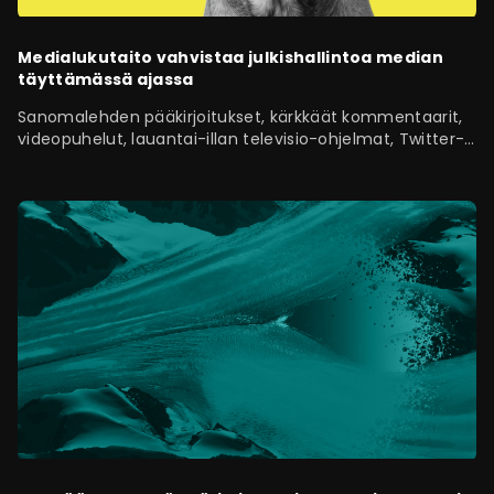
Medialukutaito vahvistaa julkishallintoa median
täyttämässä ajassa
Sanomalehden pääkirjoitukset, kärkkäät kommentaarit,
videopuhelut, lauantai-illan televisio-ohjelmat, Twitter-
keskustelut ja sähköpostiin kilahtavat uutiskirjeet sekä
muut mediat…