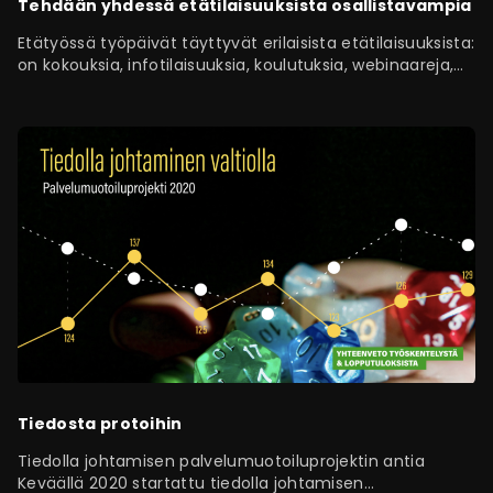
Tehdään yhdessä etätilaisuuksista osallistavampia
Etätyössä työpäivät täyttyvät erilaisista etätilaisuuksista:
on kokouksia, infotilaisuuksia, koulutuksia, webinaareja,
työpajoja ja jos jonkinmoisia kokoontumisia.…
Tiedosta protoihin
Tiedolla johtamisen palvelumuotoiluprojektin antia
Keväällä 2020 startattu tiedolla johtamisen