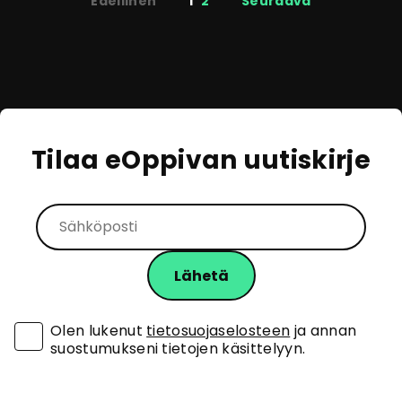
Sivutus
Edellinen
1
2
Seuraava
Tilaa eOppivan uutiskirje
Olen lukenut
tietosuojaselosteen
ja annan
suostumukseni tietojen käsittelyyn.