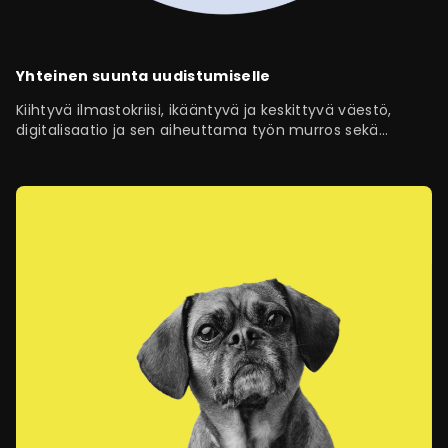
Yhteinen suunta uudistumiselle
Kiihtyvä ilmastokriisi, ikääntyvä ja keskittyvä väestö,
digitalisaatio ja sen aiheuttama työn murros sekä
globaalistuva ja…