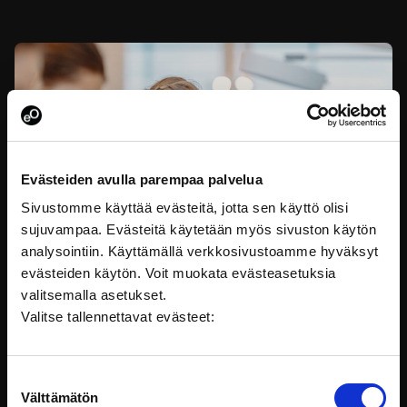
palvelumuotoiluprojekti saatiin kunnialla maaliin.
Projektin toteuttivat…
Evästeiden avulla parempaa palvelua
Sivustomme käyttää evästeitä, jotta sen käyttö olisi
sujuvampaa. Evästeitä käytetään myös sivuston käytön
analysointiin. Käyttämällä verkkosivustoamme hyväksyt
evästeiden käytön. Voit muokata evästeasetuksia
valitsemalla asetukset.
Valitse tallennettavat evästeet:
Digituki – Taitoja tuen antajalle -koulutuksen
suunnittelusta uutta osaamista myös tekijöille
Mirva Gullman ja Tanna Rantanen kertovat
Suostumuksen
kokemuksiaan eOppiva-koulutuksen suunnittelusta.
Välttämätön
valinta