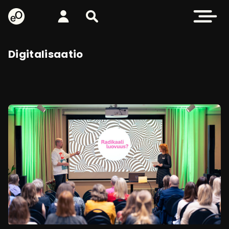
eOppiva - Etusivulle
Kirjaudu
Etsi sivustolta
Avaa valikk
Digitalisaatio