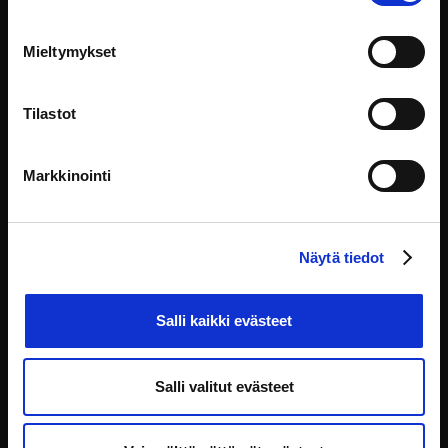
Mieltymykset
Tilastot
Markkinointi
Näytä tiedot
Salli kaikki evästeet
Luokasta verkkoon – kolme neuvoa koulutusten
digitalisointia suunnittelevalle
Salli valitut evästeet
Digitaalinen koulutus muuttaa perinteistä opettajan ja
kouluttajan roolia merkittävästi. Vaikka kouluttaja
suunnittelisikin sisällön itsenäisesti, viimeistään