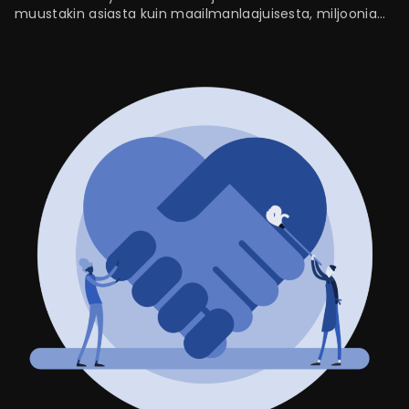
muustakin asiasta kuin maailmanlaajuisesta, miljoonia
ihmisiä ravistelleesta pandemiasta. Ainakin,…