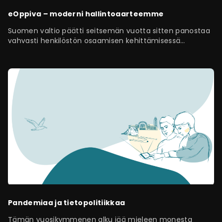
eOppiva – moderni hallintoaarteemme
Suomen valtio päätti seitsemän vuotta sitten panostaa
vahvasti henkilöstön osaamisen kehittämisessä
digitaaliseen oppimiseen. Siitä syntyi…
Pandemiaa ja tietopolitiikkaa
Tämän vuosikymmenen alku jää mieleen monesta