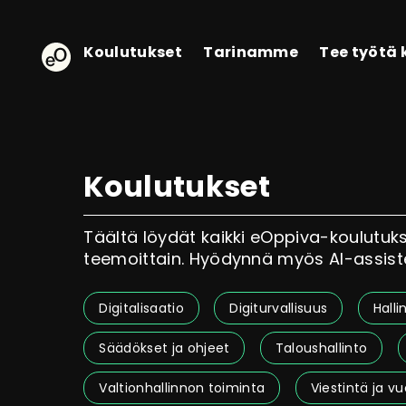
eOppiva - Etusivulle
Koulutukset
Tarinamme
Tee työtä
Koulutukset
Täältä löydät kaikki eOppiva-koulutukse
teemoittain. Hyödynnä myös AI-assist
Digitalisaatio
Digiturvallisuus
Halli
Säädökset ja ohjeet
Taloushallinto
Valtionhallinnon toiminta
Viestintä ja v