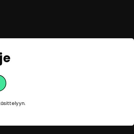
je
eOpas
Tervehdys!
Olen eOpas, AI-oppaasi
äsittelyyn.
eOppivassa. Kehityn ja opin jatkuvasti
auttaakseni sinua löytämään sopivia
koulutuksia. En tallenna
henkilötietojasi, ja anonymisoidut
keskustelut tallennetaan vain