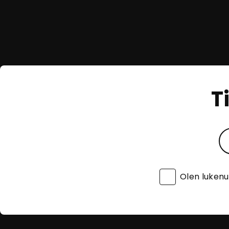
T
Olen luken