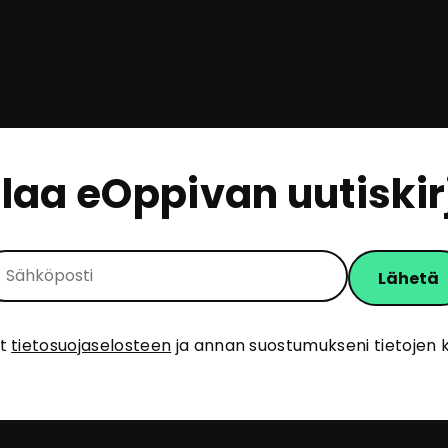
ilaa eOppivan uutiskir
ut
tietosuojaselosteen
ja annan suostumukseni tietojen k