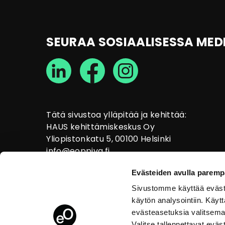
SEURAA SOSIAALISESSA MED
Tätä sivustoa ylläpitää ja kehittää:
HAUS kehittämiskeskus Oy
Yliopistonkatu 5, 00100 Helsinki
info@eoppiva.fi
Evästeiden avulla paremp
Sivustomme käyttää eväste
käytön analysointiin. Käy
evästeasetuksia valitsema
Valitse tallennettavat eväs