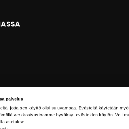
IASSA
aa palvelua
itä, jotta sen käyttö olisi sujuvampaa. Evästeitä käytetään myö
ttämällä verkkosivustoamme hyväksyt evästeiden käytön. Voit m
lla asetukset.
teet: