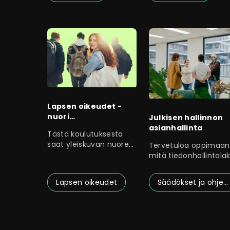
Lapsen oikeudet -
nuori
Julkisen hallinnon
oikeudenkäynnissä
asianhallinta
Tästä koulutuksesta
saat yleiskuvan nuoren
Tervetuloa oppimaan
oikeuksista ja
mitä tiedonhallintalak
asemasta
(laki julkisen hallinnon
Lapsen oikeudet
Säädökset ja ohjeet
Sivutus