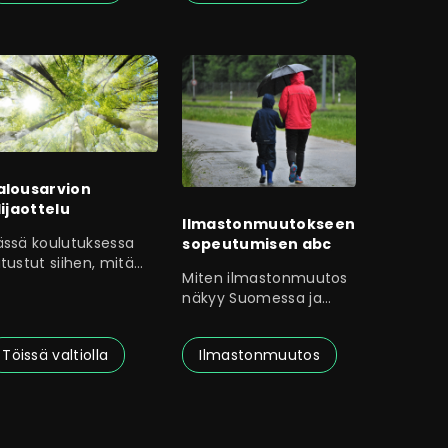
alousarvion
lijaottelu
Ilmastonmuutokseen
ässä koulutuksessa
sopeutumisen abc
tustut siihen, mitä
Miten ilmastonmuutos
arkoitetaan kun
näkyy Suomessa ja
duskunnan
miten se vaikuttaa
omaan toimintaasi?
Töissä valtiolla
Ilmastonmuutos