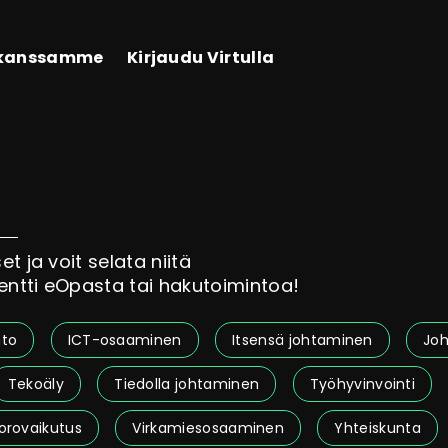
 kanssamme
Kirjaudu Virtulla
t ja voit selata niitä
entti eOpasta tai hakutoimintoa!
nto
ICT-osaaminen
Itsensä johtaminen
Jo
Tekoäly
Tiedolla johtaminen
Työhyvinvointi
uorovaikutus
Virkamiesosaaminen
Yhteiskunta