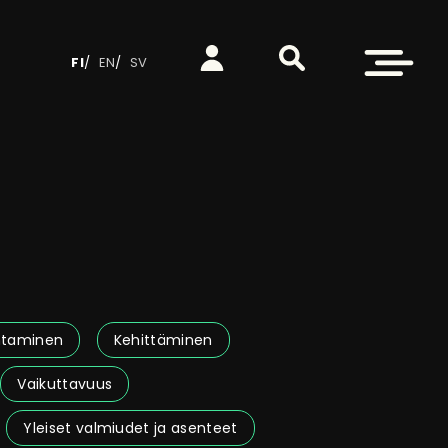
Etsi sivustolta
Kirjaudu
Avaa valikko
FI
EN
SV
htaminen
Kehittäminen
Vaikuttavuus
Yleiset valmiudet ja asenteet