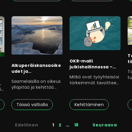
T
OKR-malli
ti
Alkuperäiskansaoike
julkishallinnossa –
udet ja
T
tavoitteista tuloksiin
Mitkä ovat työyhteisösi
saamelaiskulttuurin
tu
Saamelaisilla on oikeus
tärkeimmät tavoitteet
harjoittamisen
,
t
ylläpitää ja kehittää
ja miten seuraatte
edellytykset
i
e
omaa kieltään ja
niiden
Töissä valtiolla
Kehittäminen
Edellinen
1
2
…
18
Seuraava