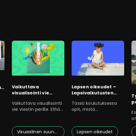
Vaikuttava
Lapsen oikeudet –
an
visualisointi vie
Lapsivaikutusten
T
viestin perille
arviointi
p
Vaikuttava visualisointi
Tässä koulutuksessa
lainvalmistelussa
E
vie viestin perille. Ethän
opit, mistä
Es
siis jätä visuaalisen
lapsivaikutusten
on
arvioinnissa on kyse ja
va
v
Visuaalinen suunnittelu
Lapsen oikeudet