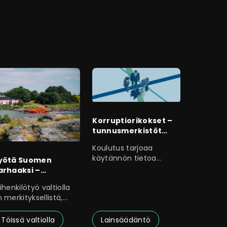
Korruptiorikokset –
tunnusmerkistöt
sekä näyttö- ja
Koulutus tarjoaa
tahallisuuskysymyks
käytännön tietoa
yötä Suomen
et
lahjus- ja
arhaaksi –
virkarikoksista, joihin
sihenkilönä valtiolla
ihenkilötyö valtiolla
 merkityksellistä,
stuullista ja
aikuttavaa.
Töissä valtiolla
Lainsäädäntö