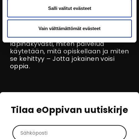
datan avoimesti?
Salli valitut evästeet
eOppiva on yhteinen palvelu, jota
kehitetään valtionhallinnon
Vain välttämättömät evästeet
tarpeisiin. Siksi haluamme näyttää
läpinäkyvästi, miten palvelua
käytetään, mitä opiskellaan ja miten
se kehittyy – Jotta jokainen voisi
oppia.
Tilaa eOppivan uutiskirje