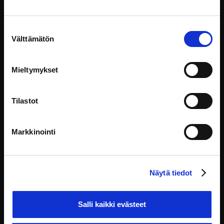
Suostumuksen
Välttämätön
valinta
Mieltymykset
Tilastot
Markkinointi
Näytä tiedot
Miksi haluamme jakaa
Salli kaikki evästeet