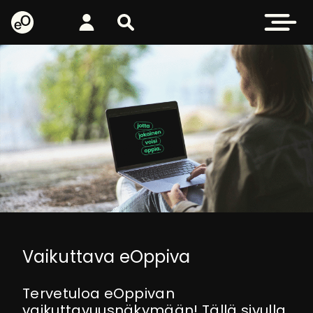
eOppiva - Etusivulle
Kirjaudu
Etsi sivustolta
Avaa valikk
Vaikuttava eOppiva
Tervetuloa eOppivan
vaikuttavuusnäkymään! Tällä sivulla