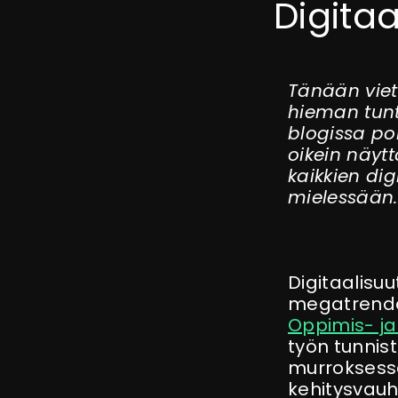
Digita
Tänään viet
hieman tun
blogissa po
oikein näyt
kaikkien dig
mielessään.
Digitaalisuu
megatrendej
Oppimis- ja
työn tunnis
murroksessa
kehitysvauh