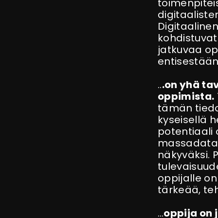
toimenpitei
digitaalist
Digitaaline
kohdistuvat n
jatkuvaa op
entisestään
..
.on yhä ta
oppimista
.
tämän tiedon
kyseisellä h
potentiaali 
massadatast
näkyväksi.
tulevaisuud
oppijalle o
tärkeää, te
…
oppija on