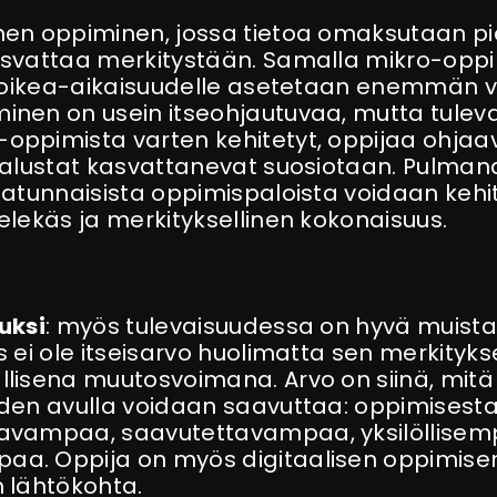
nen oppiminen, jossa tietoa omaksutaan pi
asvattaa merkitystään. Samalla mikro-opp
ja oikea-aikaisuudelle asetetaan enemmän 
inen on usein itseohjautuvaa, mutta tulev
oppimista varten kehitetyt, oppijaa ohjaa
t alustat kasvattanevat suosiotaan. Pulman
 satunnaisista oppimispaloista voidaan kehi
ielekäs ja merkityksellinen kokonaisuus.
uksi
: myös tulevaisuudessa on hyvä muista
s ei ole itseisarvo huolimatta sen merkityk
llisena muutosvoimana. Arvo on siinä, mitä
uden avulla voidaan saavuttaa: oppimisest
tavampaa, saavutettavampaa, yksilöllisem
aa. Oppija on myös digitaalisen oppimise
n lähtökohta.