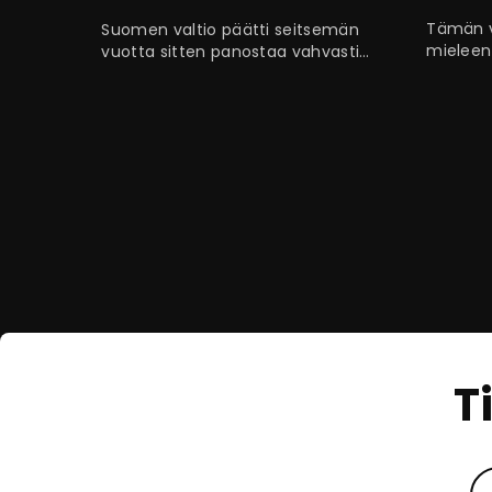
Tämän v
Suomen valtio päätti seitsemän
mieleen
vuotta sitten panostaa vahvasti
kuin maa
henkilöstön osaamisen
ihmisiä 
kehittämisessä digitaaliseen
Ainakin,
oppimiseen. Siitä syntyi…
T