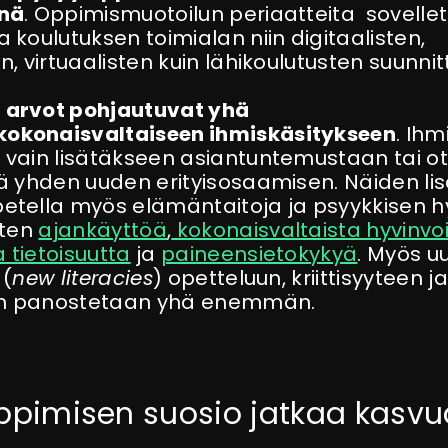
enä
.
Oppimismuotoilun
periaatteita sovellet
 koulutuksen toimialan niin digitaalisten,
n, virtuaalisten kuin lähikoulutusten suunnit
 arvot pohjautuvat yhä
kokonaisvaltai
seen ihmiskäsitykseen
. Ihm
 vain lisätäkseen asiantuntemustaan tai 
lä yhden uuden erityisosaamisen. Näiden lis
etella myös elämäntaitoja ja psyykkisen h
uten
ajankäyttöä
,
kokonaisvaltaista hyvinvoi
 tietoisuutta
ja
paineensietokykyä
. Myös u
 (
new literacies
) opetteluun, kriittisyyteen ja
n panostetaan yhä enemmän.
ppimisen suosio jatkaa kasv