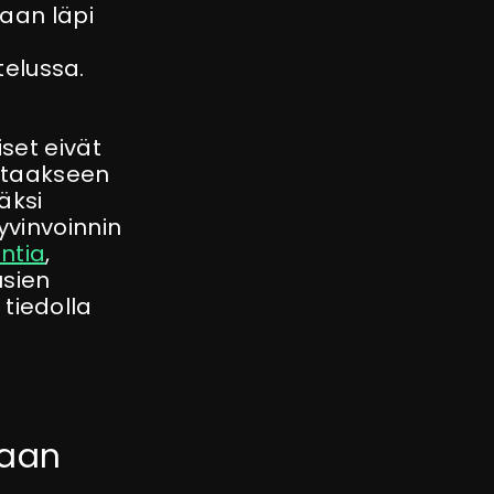
aan läpi
telussa.
iset eivät
ottaakseen
äksi
yvinvoinnin
ntia
,
usien
 tiedolla
uaan