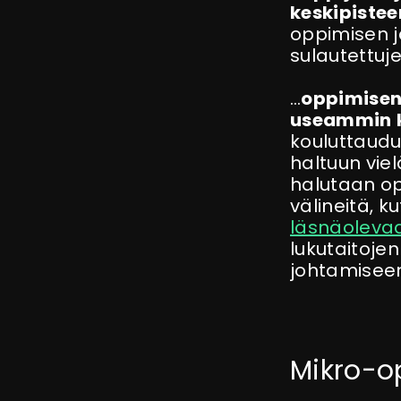
keskipiste
oppimisen ja
sulautettuje
…
oppimisen
useammin
kouluttaudu
haltuun vie
halutaan op
välineitä, k
läsnäolevaa
lukutaitojen
johtamisee
Mikro-o