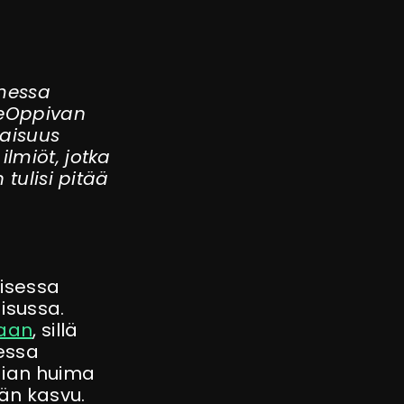
messa
eOppivan
vaisuus
lmiöt, jotka
tulisi pitää
aisessa
isussa.
laan
, sillä
sessa
gian huima
rän kasvu.