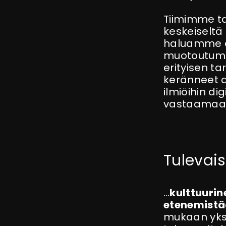
Tiimimme ta
keskeiseltä
haluamme oll
muotoutumas
erityisen 
keränneet al
ilmiöihin d
vastaamaan 
Tulevai
…
kulttuuri
etenemist
mukaan yks