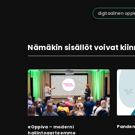
digitaalinen opp
Nämäkin sisällöt voivat kii
Pandemi
eOppiva – moderni
hallintoaarteemme