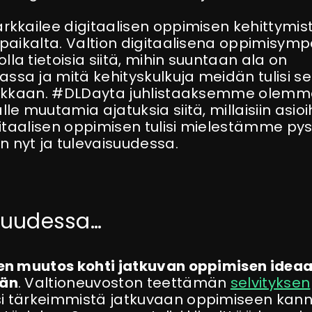
rkkailee digitaalisen oppimisen kehittymis
 paikalta. Valtion digitaalisena oppimisym
a tietoisia siitä, mihin suuntaan ala on
sa ja mitä kehityskulkuja meidän tulisi s
tarkkaan. #DLDayta juhlistaaksemme olemm
le muutamia ajatuksia siitä, millaisiin asioi
igitaalisen oppimisen tulisi mielestämme py
nyt ja tulevaisuudessa.
suudessa…
nen muutos kohti
jatkuvan oppimisen
ideaa
ään
. Valtioneuvoston teettämän
selvityksen
i tärkeimmistä jatkuvaan oppimiseen kann