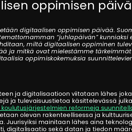
alisen oppimisen päivä
etään digitaalisen oppimisen päivää. Suo
temattomamman “juhlapäivän” kunniaksi 
hditaan, miltä digitaalisen oppiminen tule
tää ja mitkä ovat mielestämme tärkeimmät i
itaalisia oppimiskokemuksia suunnittelevien 
teen ja digitalisaatioon viitataan lähes jok
ä ja tulevaisuustietoa käsittelevässä julka
 koulutusjärjestelmien reformeja suunnitel
tetaan olevan rakenteellisessa ja kulttuuri
. Juurisyiksi mainitaan lähes aina teknolo
ti, digitalisaatio sekä datan ja tiedon mää