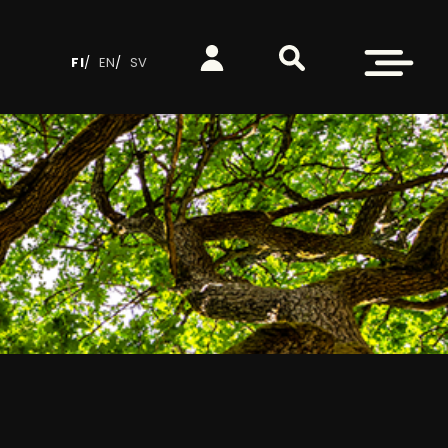
Etsi sivustolta
Kirjaudu
Avaa valikko
FI
EN
SV