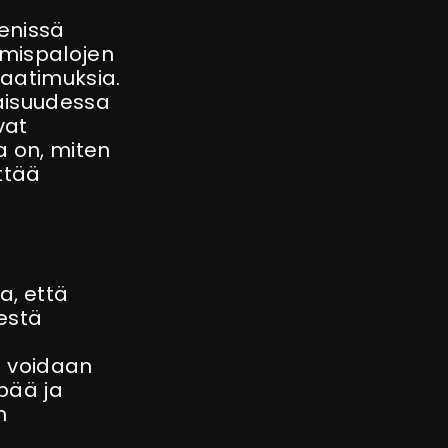
enissä
imispalojen
vaatimuksia.
aisuudessa
vat
a on, miten
ttää
a, että
sestä
a voidaan
pää ja
n