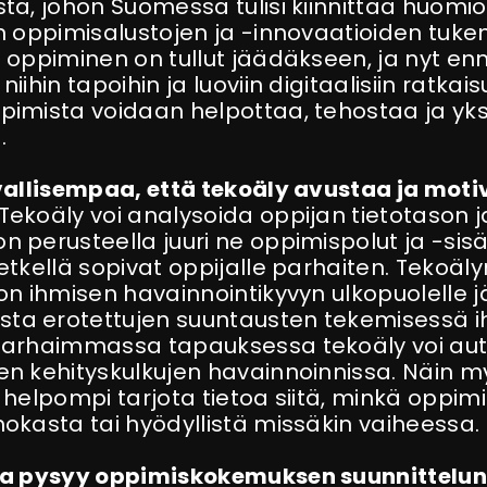
stä, johon Suomessa tulisi kiinnittää huomio
en oppimisalustojen ja -innovaatioiden tuke
n oppiminen on tullut jäädäkseen, ja nyt en
iihin tapoihin ja luoviin digitaalisiin ratkaisui
pimista voidaan helpottaa, tehostaa ja yks
.
vallisempaa, että
tekoäly avustaa ja moti
Tekoäly voi analysoida oppijan tietotason j
 perusteella juuri ne oppimispolut ja -sisäl
etkellä sopivat oppijalle parhaiten. Tekoäly
on ihmisen havainnointikyvyn ulkopuolelle j
a erotettujen suuntausten tekemisessä i
 Parhaimmassa tapauksessa tekoäly voi au
en kehityskulkujen havainnoinnissa. Näin m
n helpompi tarjota tietoa siitä, minkä oppim
hokasta tai hyödyllistä missäkin vaiheessa.
 ja pysyy oppimiskokemuksen suunnittelu