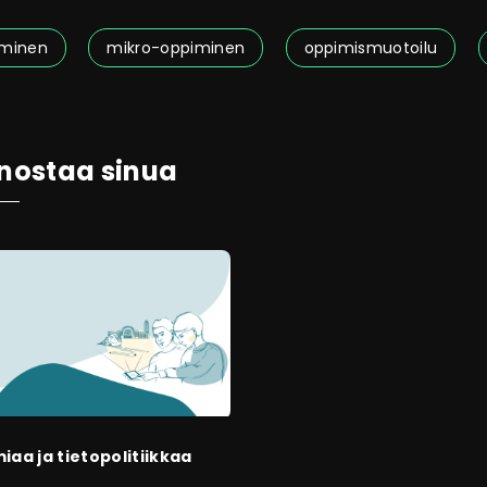
iminen
mikro-oppiminen
oppimismuotoilu
nnostaa sinua
aa ja tietopolitiikkaa