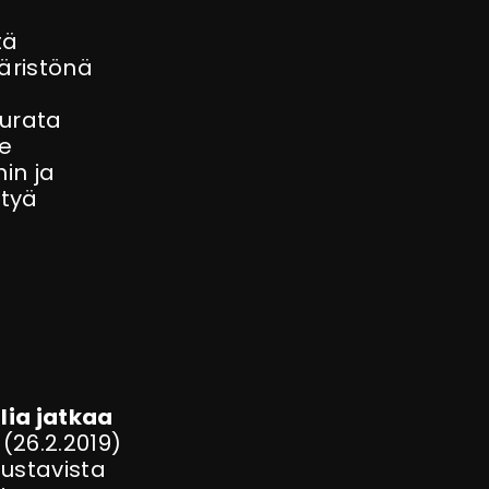
tä
päristönä
eurata
e
hin ja
styä
lia jatkaa
(26.2.2019)
ustavista