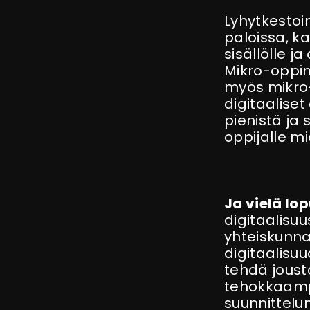
Lyhytkestoi
paloissa, k
sisällölle 
Mikro-oppim
myös mikro-
digitaalise
pienistä ja
oppijalle m
Ja vielä lop
digitaalisuu
yhteiskunna
digitaalisu
tehdä jous
tehokkaamp
suunnittelu