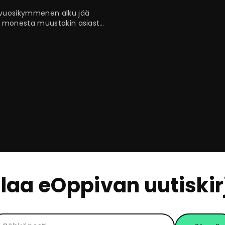
uosikymmenen alku jää
 monesta muustakin asiasta
ilmanlaajuisesta, miljoonia
ravistelleesta pandemiasta.
…
ilaa eOppivan uutiskir