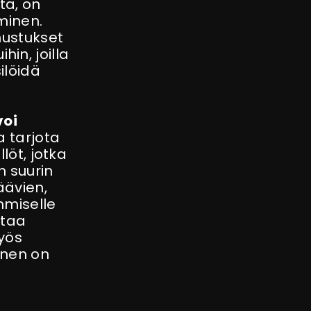
ta, on
minen.
nustukset
hin, joilla
ilöidä
voi
a tarjota
löt, jotka
n suurin
äävien,
hmiselle
ttaa
yös
inen on
n