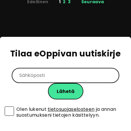
Sivutus
Edellinen
1
2
3
Seuraava
Tilaa eOppivan uutiskirje
Olen lukenut
tietosuojaselosteen
ja annan
suostumukseni tietojen käsittelyyn.