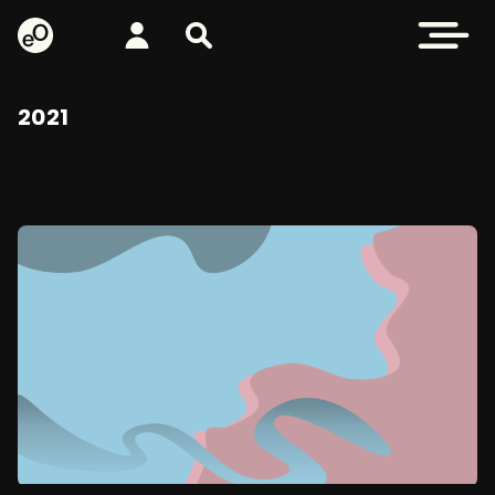
eOppiva - Etusivulle
Kirjaudu
Etsi sivustolta
Avaa valikk
2021