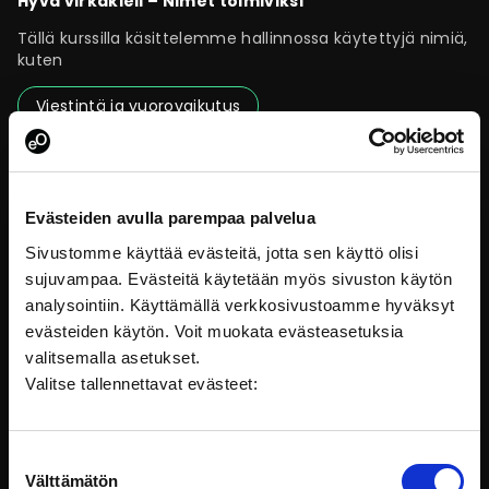
Hyvä virkakieli – Nimet toimiviksi
Tällä kurssilla käsittelemme hallinnossa käytettyjä nimiä,
kuten
Viestintä ja vuorovaikutus
Evästeiden avulla parempaa palvelua
Sivustomme käyttää evästeitä, jotta sen käyttö olisi
sujuvampaa. Evästeitä käytetään myös sivuston käytön
analysointiin. Käyttämällä verkkosivustoamme hyväksyt
evästeiden käytön. Voit muokata evästeasetuksia
valitsemalla asetukset.
Valitse tallennettavat evästeet:
Uhkaavat asiakaspalvelutilanteet
Suostumuksen
Välttämätön
valinta