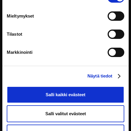
Asiakaspalvelutilanne voi muodostua uhkaavaksi, kun
asiakas käyttäytyy
Mieltymykset
Turvallisuus
Tilastot
Markkinointi
Näytä tiedot
Salli kaikki evästeet
Salli valitut evästeet
Hallinnon rakenteet
Hallinnon rakenteiden ja toimintaperiaatteiden
tuntemus kuuluu viran hoidon