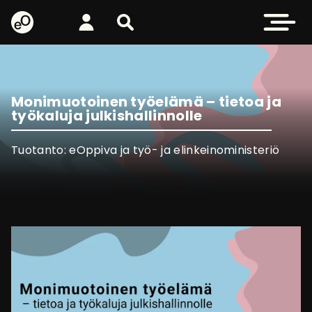
eOppiva - Etusivulle
Kirjaudu
Etsi sivustolta
Avaa valikk
Monimuotoinen työelämä – tietoa ja
työkaluja julkishallinnolle
Tuotanto: eOppiva ja työ- ja elinkeinoministeriö