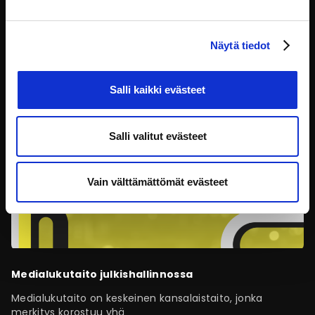
nopeasti yleistynyt
Viestintä ja vuorovaikutus
Näytä tiedot
Salli kaikki evästeet
Salli valitut evästeet
Vain välttämättömät evästeet
Medialukutaito julkishallinnossa
Medialukutaito on keskeinen kansalaistaito, jonka
merkitys korostuu yhä