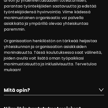
arvon ja yhdenvertaisuuden toteutumisen,
parantaa työntekijöiden saatavuutta ja edistää
työntekijöidensä hyvinvointia. Viime kädessä
monimuotoinen organisaatio voi palvella
asiakkaita ja ympärillä olevaa yhteiskuntaa
paremmin.
Organisaation henkilöstön on tärkeää heijastaa
yhteiskunnan ja organisaation asiakkaiden
moninaisuutta. Tässä koulutuksessa saat välineitä,
joiden avulla voit lisätä oman työpaikkasi
monimuotoisuutta ja inklusiivisuutta. Tervetuloa
mukaan!
Mitä opin?