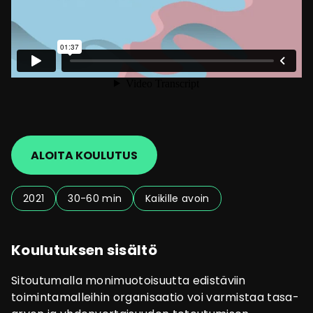
ALOITA KOULUTUS
2021
30-60 min
Kaikille avoin
Koulutuksen sisältö
Sitoutumalla monimuotoisuutta edistäviin
toimintamalleihin organisaatio voi varmistaa tasa-