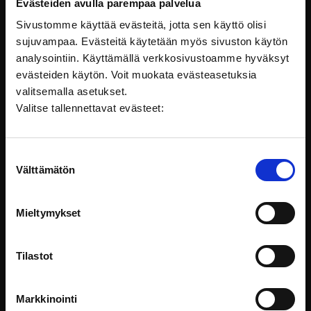
mielipidekysymyksiä.
Evästeiden avulla parempaa palvelua
Sivustomme käyttää evästeitä, jotta sen käyttö olisi
Lainsäädäntö
sujuvampaa. Evästeitä käytetään myös sivuston käytön
analysointiin. Käyttämällä verkkosivustoamme hyväksyt
evästeiden käytön. Voit muokata evästeasetuksia
valitsemalla asetukset.
Valitse tallennettavat evästeet:
Suostumuksen
Välttämätön
valinta
Mieltymykset
Tilastot
Vihapuhe – miten toimimme?
Vihapuhe on erityisesti sosiaalisen median myötä
Markkinointi