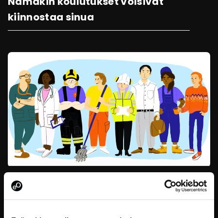
Nämäkin koulutukset voisivat
kiinnostaa sinua
Sukupuolten tasa-arvo ja yhdenvertaisuus - Miksi
ja miten?
Sukupuolten tasa-arvo ja yhdenvertaisuus eivät ole