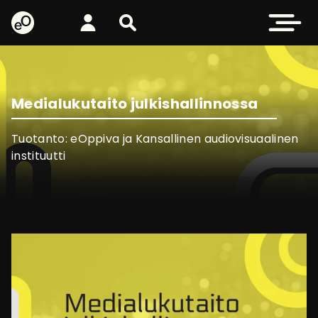
eOppiva - Etusivulle
Kirjaudu
Etsi sivustolta
Avaa valikk
Medialukutaito julkishallinnossa
Tuotanto: eOppiva ja Kansallinen audiovisuaalinen
instituutti