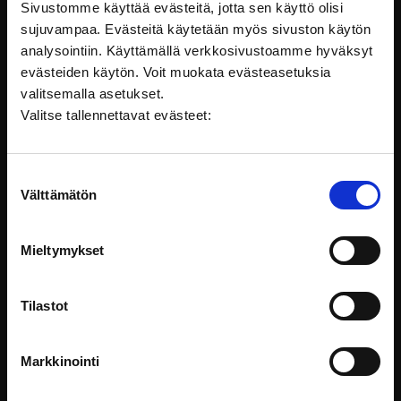
Sivustomme käyttää evästeitä, jotta sen käyttö olisi
sujuvampaa. Evästeitä käytetään myös sivuston käytön
analysointiin. Käyttämällä verkkosivustoamme hyväksyt
evästeiden käytön. Voit muokata evästeasetuksia
valitsemalla asetukset.
Valitse tallennettavat evästeet:
Suostumuksen
Välttämätön
valinta
Saavutettavuus ja digipalvelulain vaatimukset
Tervetuloa oppimaan, mitä saavutettavuus tarkoittaa ja
miten laki
Mieltymykset
Lainsäädäntö
Tilastot
Markkinointi