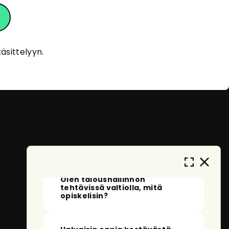
eOpas
Tervehdys!
Olen eOpas, AI-oppaasi
äsittelyyn.
eOppivassa. Kehityn ja opin jatkuvasti
auttaakseni sinua löytämään sopivia
koulutuksia. En tallenna
henkilötietojasi, ja anonymisoidut
keskustelut tallennetaan vain
palvelun kehittämistä varten. Miten
voin auttaa sinua tänään?
Mitä voin kysyä sinulta?
Olen taloushallinnon
tehtävissä valtiolla, mitä
opiskelisin?