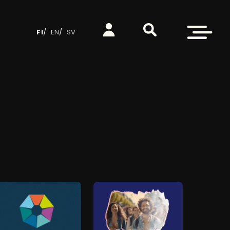
Etsi sivustolta
Kirjaudu
Avaa valikko
FI
EN
SV