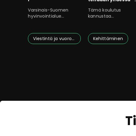
ihmiskeskeinen
Tämä koulutus
Varsinais-Suomen
kehittäminen
kannustaa
hyvinvointialue
kumppaneiden ja
ihmiskeskeiseen
Perhekeskusajokortti-
verkostojen kanssa
kehittämiseen ja
koulutuksessa opit
yhdessä
Viestintä ja vuorovaikutus
Kehittäminen
T