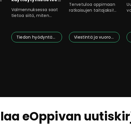
toimintaa
Tervetuloa oppimaan
U
seen ajatteluun
Valmennuksessa saat
ratkaisujen taitajaksi!
v
tietoa siitä, miten
Ratkaisukeskeisyys
t
käyttäytymistiedettä
auttaa sinua
s
voi
Tiedon hyödyntäminen
Viestintä ja vuorovaikutus
ilaa eOppivan uutiskir