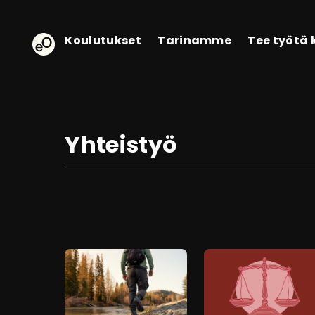
eOppiva - Etusivulle
Koulutukset
Tarinamme
Tee työtä
Yhteistyö