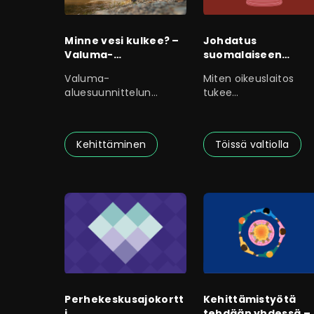
Minne vesi kulkee? –
Johdatus
Valuma-
suomalaiseen
aluesuunnittelun abc
oikeudenhoitoon
Valuma-
Miten oikeuslaitos
aluesuunnittelun
tukee
koulutuksessa opit
pikavippikierteeseen
vesienhallinnan
ajautunutta Tuiskua?
perusteet.
Joutuuko
Kehittäminen
Töissä valtiolla
Kehittämistyötä
Perhekeskusajokortt
tehdään yhdessä –
i