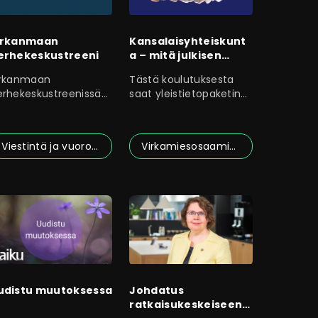
irkanmaan
Kansalaisyhteiskunt
erhekeskustreeni
a – mitä julkisen
hallinnon tulisi siitä
irkanmaan
Tästä koulutuksesta
tietää?
erhekeskustreenissä
saat yleistietopaketin
pit, mitä perhekeskus
kansalaisyhteiskunnasta.
irkanmaalla
Viestintä ja vuorovaikutus
Virkamiesosaaminen
udistu muutoksessa
Johdatus
ratkaisukeskeiseen