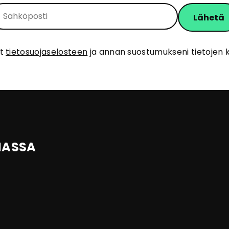
ut
tietosuojaselosteen
ja annan suostumukseni tietojen k
IASSA