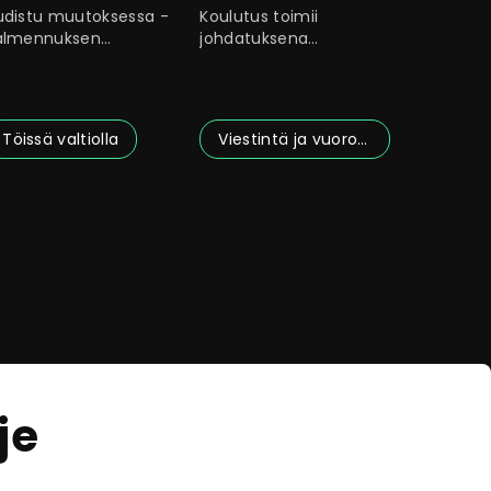
ajatteluun ja
udistu muutoksessa -
Koulutus toimii
toimintaan
almennuksen
johdatuksena
arkoitus on auttaa
voimavara- ja
inua selviämään
ratkaisukeskeiseen
ajatteluun ja
Töissä valtiolla
Viestintä ja vuorovaikutus
je