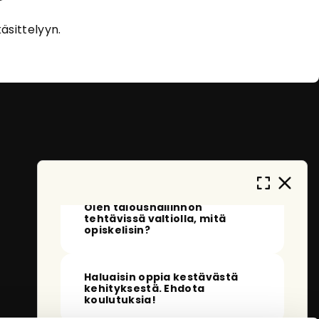
Tervehdys!
Olen eOpas, AI-oppaasi
äsittelyyn.
eOppivassa. Kehityn ja opin jatkuvasti
auttaakseni sinua löytämään sopivia
koulutuksia. En tallenna
henkilötietojasi, ja anonymisoidut
keskustelut tallennetaan vain
palvelun kehittämistä varten. Miten
voin auttaa sinua tänään?
Mitä voin kysyä sinulta?
Olen taloushallinnon
tehtävissä valtiolla, mitä
opiskelisin?
Haluaisin oppia kestävästä
kehityksestä. Ehdota
koulutuksia!