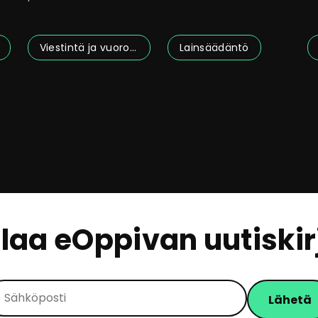
pysähtymään omien
j
vinkkejä
k
Viestintä ja vuorovaikutus
Lainsäädäntö
ilaa eOppivan uutiskir