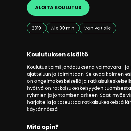
ALOITA KOULUTUS
2019
Alle 30 min
Vain valtiolle
Koulutuksen sisältö
Koulutus toimii johdatuksena voimavara- ja
ajatteluun ja toimintaan. Se avaa kolmen e
on ongelmakeskeisellä ja ratkaisukeskeisellä
hyötyä on ratkaisukeskeisyyden tuomisesta
ryhmien ja johtamisen arkeen. Saat myös vin
harjoitella ja toteuttaa ratkaisukeskeistä 
käytännössä.
Mitä opin?