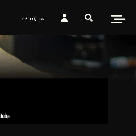
Etsi sivustolta
Kirjaudu
Avaa valikko
FI
EN
SV