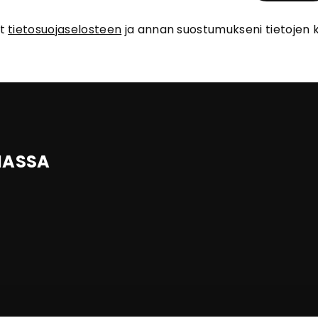
ut
tietosuojaselosteen
ja annan suostumukseni tietojen k
IASSA