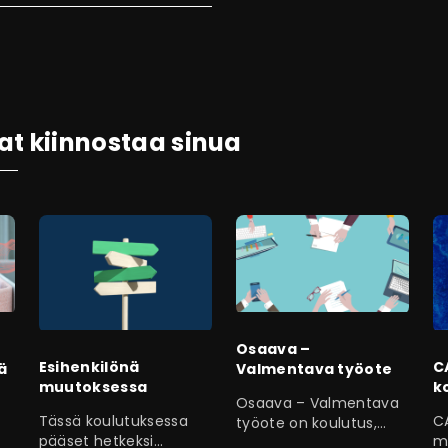
at kiinnostaa sinua
Osaava –
Esihenkilönä
C
ä
Valmentava työote
muutoksessa
k
Osaava – Valmentava
Tässä koulutuksessa
C
työote on koulutus,
pääset hetkeksi
ma
joka antaa työkaluja ja