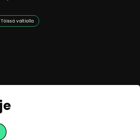
ohtamiseen ja
ehittämiseen.
Töissä valtiolla
je
eOpas