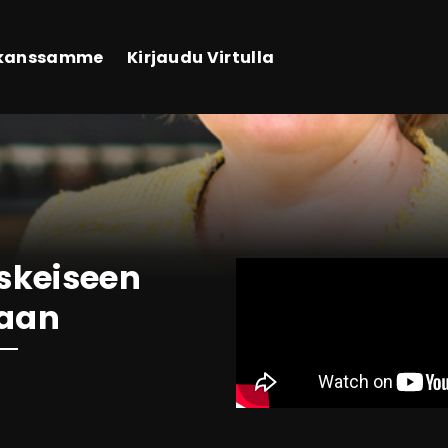
 kanssamme
Kirjaudu Virtulla
skeiseen
taan