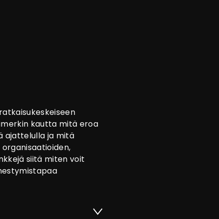
 ratkaisukeskeiseen
simerkin kautta mitä eroa
 ajattelulla ja mitä
 organisaatioiden,
kkejä siitä miten voit
lähestymistapaa