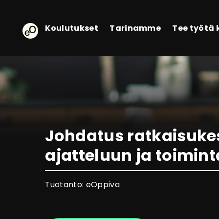
eOppiva - Etusivulle
Koulutukset
Tarinamme
Tee työtä
Johdatus ratkaisuke
ajatteluun ja toimin
Tuotanto: eOppiva