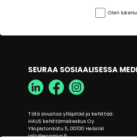
Olen luken
SEURAA SOSIAALISESSA MED
Tätä sivustoa ylläpitää ja kehittää:
HAUS kehittämiskeskus Oy
Yliopistonkatu 5, 00100 Helsinki
info@eoppiva.fi