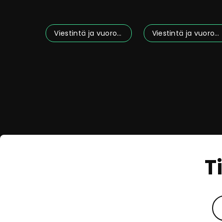
auttaa sinua
merkityksellistä
Viestintä ja vuorovaikutus
Viestintä ja vuorovaikutus
T