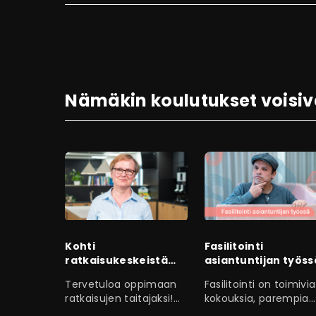
Nämäkin koulutukset voisiv
Kohti
Fasilitointi
ratkaisukeskeistä
asiantuntijan työss
toimintaa
Tervetuloa oppimaan
Fasilitointi on toimivia
ratkaisujen taitajaksi!
kokouksia, parempia
Ratkaisukeskeisyys
palavereja,