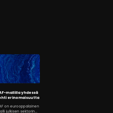
AF-mallilla yhdessä
ohti erinomaisuutta
AF on eurooppalainen
lli julkisen sektorin