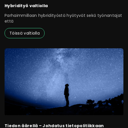
Hybridityö valtiolla
Parhaimmillaan hybridityöstä hyötyvät sekä työnantajat
että
Töissä valtiolla
Tiedon äärellä – Johdatus tietopolitiikkaan