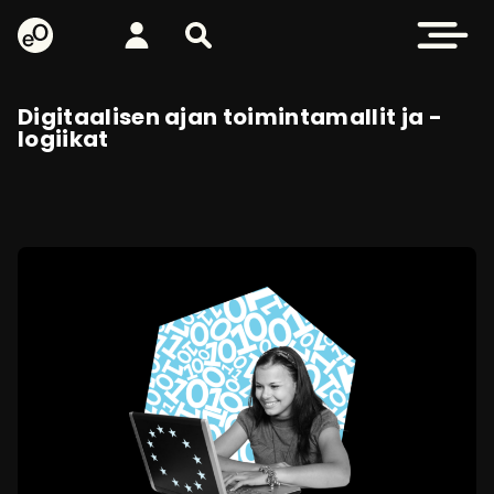
eOppiva - Etusivulle
Kirjaudu
Etsi sivustolta
Avaa valikk
Digitaalisen ajan toimintamallit ja -
logiikat