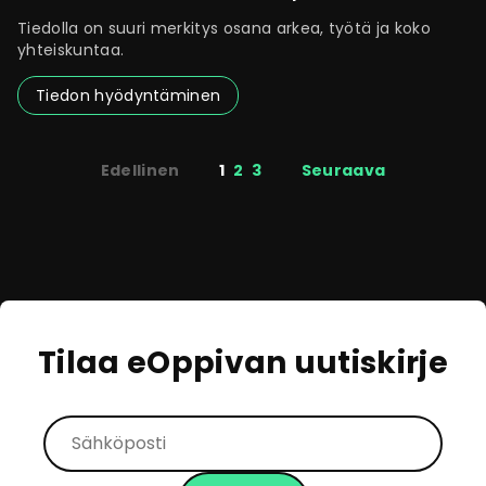
Tiedolla on suuri merkitys osana arkea, työtä ja koko
yhteiskuntaa.
Tiedon hyödyntäminen
Sivutus
Edellinen
1
2
3
Seuraava
Tilaa eOppivan uutiskirje