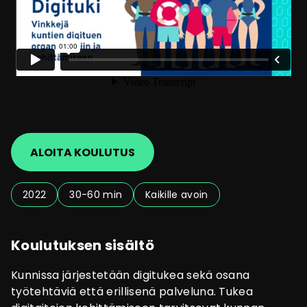
ALOITA KOULUTUS
2022
30-60 min
Kaikille avoin
Koulutuksen sisältö
Kunnissa järjestetään digitukea sekä osana
työtehtäviä että erillisenä palveluna. Tukea