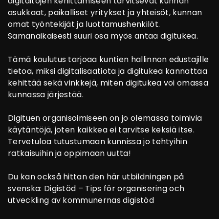
digitaitojen kehittämiseen tarvitsevat kunnan
asukkaat, paikalliset yritykset ja yhteisöt, kunnan
omat työntekijät ja luottamushenkilöt.
Samanaikaisesti suuri osa myös antaa digitukea.
Tämä koulutus tarjoaa kuntien hallinnon edustajille
tietoa, miksi digitalisaatiota ja digitukea kannattaa
kehittää sekä vinkkejä, miten digitukea voi omassa
kunnassa järjestää.
Digituen organisoimiseen on jo olemassa toimivia
käytäntöjä, joten kaikkea ei tarvitse keksiä itse.
Tervetuloa tutustumaan kunnissa jo tehtyihin
ratkaisuihin ja oppimaan uutta!
Du kan också hittan den här utbildningen på
svenska: Digistöd – Tips för organisering och
utveckling av kommunernas digistöd