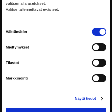
valitsemalla asetukset.
Valitse tallennettavat evästeet:
Suostumuksen
Ohjauskohtaaminen digitaalisissa ympäristöissä
Välttämätön
valinta
Ohjauskohtaaminen digitaalisissa ympäristöissä -
koulutuksesta saat
Mieltymykset
Yhteiskunta
Tilastot
Markkinointi
Näytä tiedot