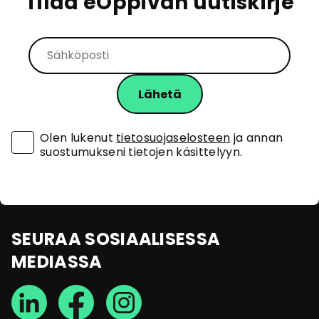
Tilaa eOppivan uutiskirje
Olen lukenut
tietosuojaselosteen
ja annan
suostumukseni tietojen käsittelyyn.
SEURAA SOSIAALISESSA
MEDIASSA