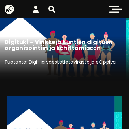
eOppiva - Etusivulle
Kirjaudu
Etsi sivustolta
Avaa valikk
Digituki – Vinkkejä kuntien digituen
organisointiin ja kehittämiseen
Tuotanto: Digi- ja väestötietovirasto ja eOppiva