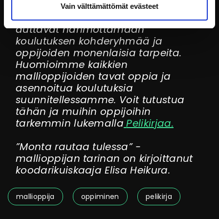
valtionhallinnon työntekijöiden
Vain välttämättömät evästeet
kanssa
työpajoissa
vuonna 2017. Ne
auttavat hahmottamaan
koulutuksen kohderyhmää ja
oppijoiden monenlaisia tarpeita.
Huomioimme kaikkien
mallioppijoiden tavat oppia ja
asennoitua koulutuksia
suunnitellessamme. Voit tutustua
tähän ja muihin oppijoihin
tarkemmin lukemalla
Pelikirjaa.
”Monta rautaa tulessa” -
mallioppijan tarinan on kirjoittanut
koodarikuiskaaja Elisa Heikura.
mallioppija
oppiminen
pelikirja