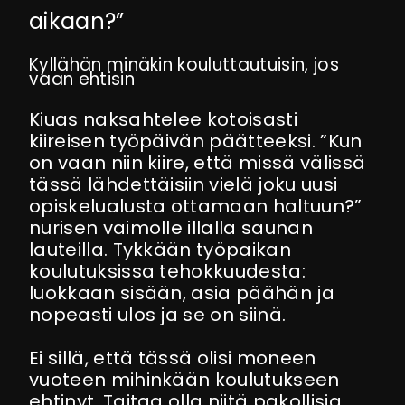
aikaan?”
Kyllähän minäkin kouluttautuisin, jos
vaan ehtisin
Kiuas naksahtelee kotoisasti
kiireisen työpäivän päätteeksi. ”Kun
on vaan niin kiire, että missä välissä
tässä lähdettäisiin vielä joku uusi
opiskelualusta ottamaan haltuun?”
nurisen vaimolle illalla saunan
lauteilla. Tykkään työpaikan
koulutuksissa tehokkuudesta:
luokkaan sisään, asia päähän ja
nopeasti ulos ja se on siinä.
Ei sillä, että tässä olisi moneen
vuoteen mihinkään koulutukseen
ehtinyt. Taitaa olla niitä pakollisia