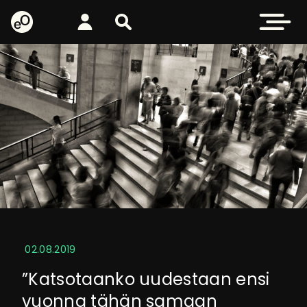
eOppiva - Etusivulle
Kirjaudu
Etsi sivustolta
Avaa valikk
02.08.2019
”Katsotaanko uudestaan ensi
vuonna tähän samaan