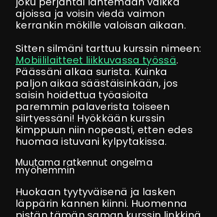
joku perjantai lähtemään vaikka
ajoissa ja voisin viedä vaimon
kerrankin mökille valoisan aikaan.
Sitten silmäni tarttuu kurssin nimeen:
Mobiililaitteet liikkuvassa työssä
.
Päässäni alkaa surista. Kuinka
paljon aikaa säästäisinkään, jos
saisin hoidettua työasioita
paremmin palaverista toiseen
siirtyessäni! Hyökkään kurssin
kimppuun niin nopeasti, etten edes
huomaa istuvani kylpytakissa.
Muutama ratkennut ongelma
myöhemmin
Huokaan tyytyväisenä ja lasken
läppärin kannen kiinni. Huomenna
pistän tämän saman kurssin linkkinä