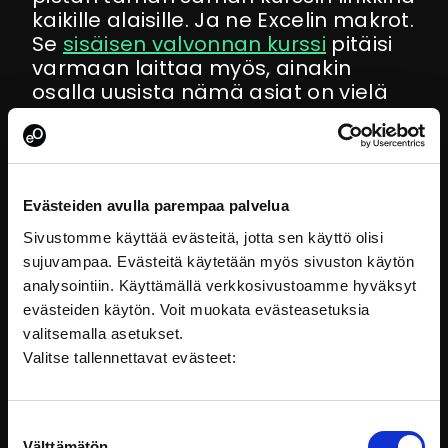
kaikille alaisille. Ja ne Excelin makrot.
Se
sisäisen valvonnan kurssi
pitäisi
varmaan laittaa myös, ainakin
osalla uusista nämä asiat on vielä
opettelematta. Miksei kukaan
aikaisemmin kertonut, että täällä on
näin järkeviä kursseja?
Evästeiden avulla parempaa palvelua
Iltapalalla kerron vaimolle
suunnitelmistani laittaa alaiset heti
Sivustomme käyttää evästeitä, jotta sen käyttö olisi
huomenna opiskelemaan. ”Ettei
sujuvampaa. Evästeitä käytetään myös sivuston käytön
heillä vaan olisi liian kiire?” vaimo
analysointiin. Käyttämällä verkkosivustoamme hyväksyt
kysyy. ”Ei tähän mene kuin puoli
evästeiden käytön. Voit muokata evästeasetuksia
tuntia! Sen saman ajan säästää jo
valitsemalla asetukset.
ensi viikolla, kun pystyy tekemään
Valitse tallennettavat evästeet:
työtään helpommin ja paremmin.”
Seuraavana aamuna hissiä
Suostumuksen
Välttämätön