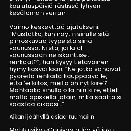
koulutuspäiviä rästissä lyhyen
kesäloman verran.
Vaimo keskeyttää ajatukseni.
”Muistatko, kun näytin sinulle sitä
piirroskuvaa tyypeistä siinä
vaunussa. Niistä, joilla oli
vaunussaan neliskanttiset
renkaat?”, hän kysyy tietäväinen
hymy kasvoillaan. ”Ne jotka sanoivat
pyöreitä renkaita kauppaavalle,
että ’ei kiitos, meillä on nyt kiire’?
Mahtaako sinulla olla niin kiire, ettet
malta opiskella jotain, mikä saattaisi
säästää aikaasi…”
Aikani jäähyllä asiaa tuumailin
Mahtaisiko eOppivasta löytyä joku