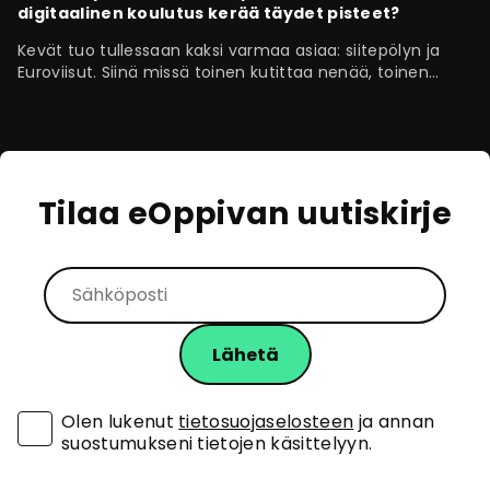
digitaalinen koulutus kerää täydet pisteet?
Kevät tuo tullessaan kaksi varmaa asiaa: siitepölyn ja
Euroviisut. Siinä missä toinen kutittaa nenää, toinen…
Tilaa eOppivan uutiskirje
Olen lukenut
tietosuojaselosteen
ja annan
suostumukseni tietojen käsittelyyn.