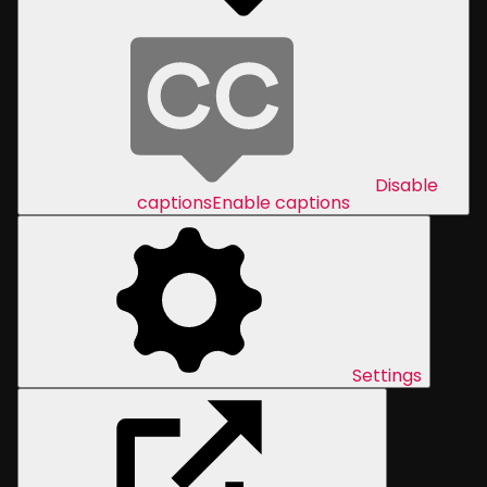
Disable
captions
Enable captions
Settings