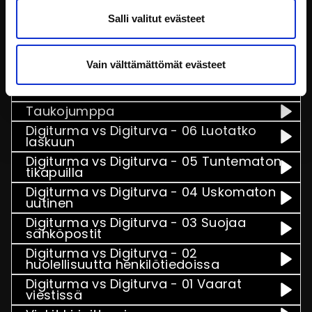
Salli valitut evästeet
Play
Toistetaan
Kuva ja ääni kuntoon palaveria varten
Vain välttämättömät evästeet
Seuraava
Säädä web-kameran kuvaa Teamsissä
Taukojumppa
Digiturma vs Digiturva - 06 Luotatko
laskuun
Digiturma vs Digiturva - 05 Tuntematon
tikapuilla
Digiturma vs Digiturva - 04 Uskomaton
uutinen
Digiturma vs Digiturva - 03 Suojaa
sähköpostit
Digiturma vs Digiturva - 02
huolellisuutta henkilötiedoissa
Digiturma vs Digiturva - 01 Vaarat
viestissä