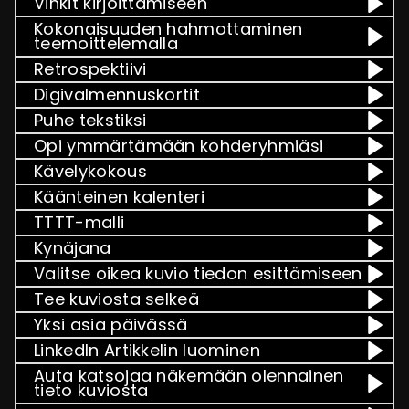
Vinkit kirjoittamiseen
Kokonaisuuden hahmottaminen
teemoittelemalla
Retrospektiivi
Digivalmennuskortit
Puhe tekstiksi
Opi ymmärtämään kohderyhmiäsi
Kävelykokous
Käänteinen kalenteri
TTTT-malli
Kynäjana
Valitse oikea kuvio tiedon esittämiseen
Tee kuviosta selkeä
Yksi asia päivässä
LinkedIn Artikkelin luominen
Auta katsojaa näkemään olennainen
tieto kuviosta