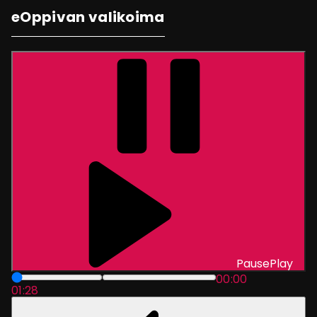
eOppivan valikoima
Pause
Play
00:00
01:28