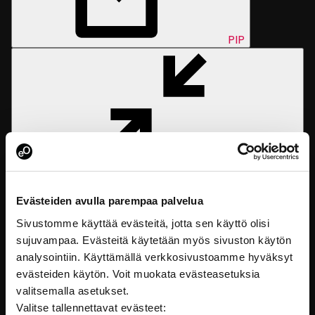
PIP
Evästeiden avulla parempaa palvelua
Sivustomme käyttää evästeitä, jotta sen käyttö olisi
sujuvampaa. Evästeitä käytetään myös sivuston käytön
analysointiin. Käyttämällä verkkosivustoamme hyväksyt
Exit
fullscreen
Enter fullscreen
evästeiden käytön. Voit muokata evästeasetuksia
valitsemalla asetukset.
Valitse tallennettavat evästeet: