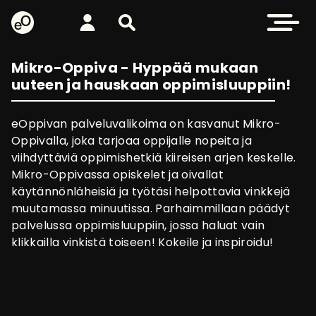
eOppiva - Etusivulle
Kirjaudu
Etsi sivustolta
Avaa valikk
Mikro-Oppiva - Hyppää mukaan
uuteen ja hauskaan oppimisluuppiin!
eOppivan palveluvalikoima on kasvanut Mikro-
Oppivalla, joka tarjoaa oppijalle nopeita ja
viihdyttäviä oppimishetkiä kiireisen arjen keskelle.
Mikro-Oppivassa opiskelet ja oivallat
käytännönläheisiä ja työtäsi helpottavia vinkkejä
muutamassa minuutissa. Parhaimmillaan päädyt
palvelussa oppimisluuppiin, jossa haluat vain
klikkailla vinkistä toiseen! Kokeile ja inspiroidu!