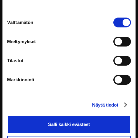
Henri Sora
Suostumuksen
Välttämätön
valinta
Mieltymykset
Tilastot
Markkinointi
Näytä tiedot
Juuso Hämäläinen
Salli kaikki evästeet
Nämäkin koulutukset voisivat