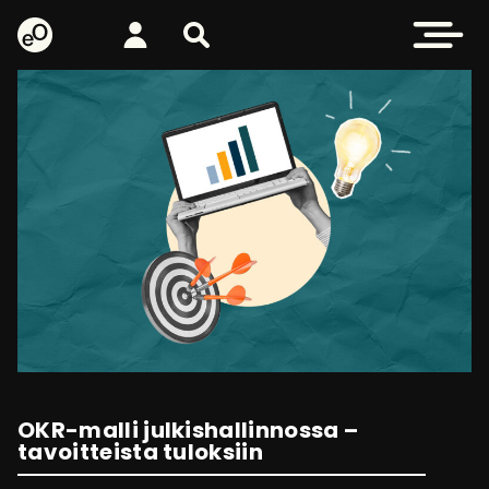
eOppiva - Etusivulle
Kirjaudu
Etsi sivustolta
Avaa valikk
OKR-malli julkishallinnossa –
tavoitteista tuloksiin