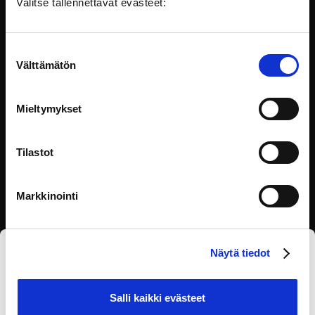
Valitse tallennettavat evästeet:
Suostumuksen
OKR-malli julkishallinnossa – tavoitteista
Välttämätön
tuloksiin
valinta
Mitkä ovat työyhteisösi tärkeimmät tavoitteet ja
miten seuraatte niiden
Mieltymykset
Kehittäminen
Tilastot
Markkinointi
Näytä tiedot
Tilaa eOppivan uutiskirje
Salli kaikki evästeet