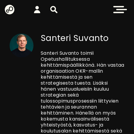
eOppiva - Etusivulle
Kirjaudu
Etsi sivustolta
Avaa valikk
Santeri Suvanto
Santeri Suvanto toimii
Opetushallituksessa
kehittämispäällikkönä. Hän vastaa
organisaation OKR-mallin
kehittämisestä ja sen
strategisesta tuesta. Lisäksi
hänen vastuualueisiin kuuluu
strategian sekä
tulossopimusprosessiin liittyvien
tehtävien ja seurannan
kehittäminen. Hänellä on myös
kokemusta kansainvälisestä
yhteistyöstä, kasvatus- ja
koulutusalan kehittämisestä sekä