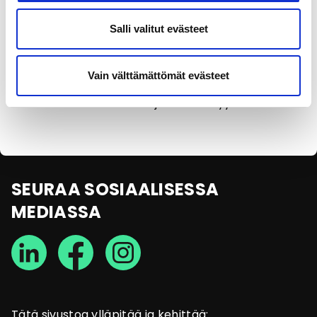
Salli valitut evästeet
Vain välttämättömät evästeet
Olen lukenut
tietosuojaselosteen
ja annan
suostumukseni tietojen käsittelyyn.
SEURAA SOSIAALISESSA
MEDIASSA
Tätä sivustoa ylläpitää ja kehittää: