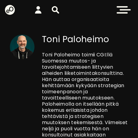
eOppiva - Etusivulle
Kirjaudu
Etsi sivustolta
Avaa valikk
Toni Paloheimo
Toni Paloheimo toimii CGI:llä
Suomessa muutos- ja
tavoitejohtamiseen liittyvien
aiheiden liiketoimintakonsulttina.
Hän auttaa organisaatioita
kehittämään kykyään strategian
toimeenpanoon ja
tavoitteelliseen muutokseen.
Paloheimolla on itsellään pitkä
kokemus erilaisista johdon
tehtävistä ja strategisen
muutoksen tekemisestä. Viimeiset
neljä ja puoli vuotta hän on
konsultoinut asiakkaitaan