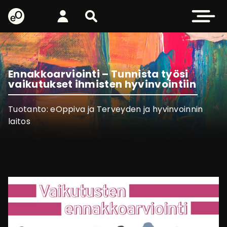
eOppiva - Etusivulle
Kirjaudu
Etsi sivustolta
Avaa valikk
Ennakkoarviointi – Tunnista työsi
vaikutukset ihmisten hyvinvointiin
Tuotanto: eOppiva ja Terveyden ja hyvinvoinnin
laitos