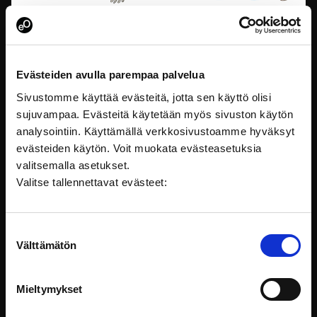
Sukupuolten tasa-arvo ja yhdenvertaisuus - Miksi
ja miten?
Sukupuolten tasa-arvo ja yhdenvertaisuus eivät ole
Evästeiden avulla parempaa palvelua
mielipidekysymyksiä.
Sivustomme käyttää evästeitä, jotta sen käyttö olisi
sujuvampaa. Evästeitä käytetään myös sivuston käytön
Lainsäädäntö
analysointiin. Käyttämällä verkkosivustoamme hyväksyt
evästeiden käytön. Voit muokata evästeasetuksia
valitsemalla asetukset.
Valitse tallennettavat evästeet:
Suostumuksen
Välttämätön
valinta
Mieltymykset