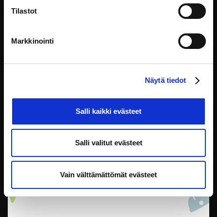
Tilastot
Markkinointi
Lasten ja nuorten osallistuminen ja kuuleminen
säädösvalmistelussa
Lapsilla ja nuorilla on oikeus osallistua ja tulla kuulluiksi,
Näytä tiedot
mutta tämä
Lainsäädäntö
Salli kaikki evästeet
Salli valitut evästeet
Vain välttämättömät evästeet