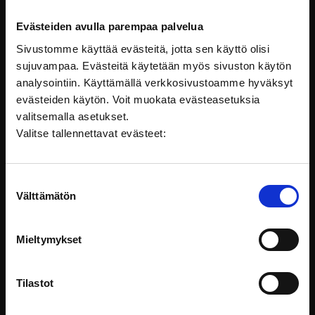
Evästeiden avulla parempaa palvelua
Sivustomme käyttää evästeitä, jotta sen käyttö olisi
sujuvampaa. Evästeitä käytetään myös sivuston käytön
analysointiin. Käyttämällä verkkosivustoamme hyväksyt
evästeiden käytön. Voit muokata evästeasetuksia
valitsemalla asetukset.
Valitse tallennettavat evästeet:
Suostumuksen
Välttämätön
valinta
Istanbulin protokolla - kidutuksen tutkiminen ja
dokumentointi
Mieltymykset
Istanbulin protokolla - kidutuksen tutkiminen ja
dokumentointi -koulutus
Tilastot
Säädökset ja ohjeet