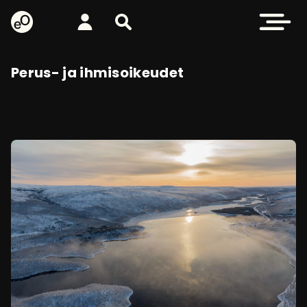
eOppiva - Etusivulle
Kirjaudu
Etsi sivustolta
Avaa valikk
Perus- ja ihmisoikeudet