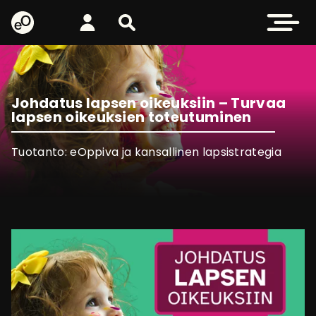
eOppiva - Etusivulle
Kirjaudu
Etsi sivustolta
Avaa valikk
Johdatus lapsen oikeuksiin – Turvaa
lapsen oikeuksien toteutuminen
Tuotanto: eOppiva ja kansallinen lapsistrategia