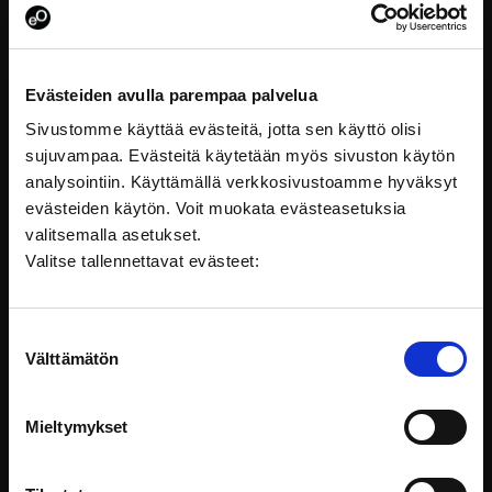
Lapsen oikeudet
Evästeiden avulla parempaa palvelua
Sivustomme käyttää evästeitä, jotta sen käyttö olisi
sujuvampaa. Evästeitä käytetään myös sivuston käytön
analysointiin. Käyttämällä verkkosivustoamme hyväksyt
evästeiden käytön. Voit muokata evästeasetuksia
valitsemalla asetukset.
Valitse tallennettavat evästeet:
Suostumuksen
Välttämätön
valinta
Mieltymykset
Lapsen oikeudet – Työkaluina lapsivaikutusten
arviointi ja lapsibudjetointi