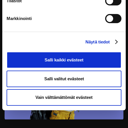
Tilastot
Koulutuksen sisältö on uudistettu 17.12.2025. Tämä
Lapsen oikeudet
Markkinointi
Näytä tiedot
Salli kaikki evästeet
Salli valitut evästeet
Vain välttämättömät evästeet