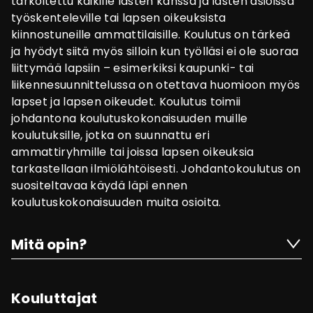
tarkoitettu kaikille lasten kanssa ja lasten asioissa
työskenteleville tai lapsen oikeuksista
kiinnostuneille ammattilaisille. Koulutus on tärkeä
ja hyödyt siitä myös silloin kun työlläsi ei ole suoraa
liittymää lapsiin – esimerkiksi kaupunki- tai
liikennesuunnittelussa on otettava huomioon myös
lapset ja lapsen oikeudet. Koulutus toimii
johdantona koulutuskokonaisuuden muille
koulutuksille, jotka on suunnattu eri
ammattiryhmille tai joissa lapsen oikeuksia
tarkastellaan ilmiölähtöisesti. Johdantokoulutus on
suositeltavaa käydä läpi ennen
koulutuskokonaisuuden muita osioita.
Mitä opin?
Kouluttajat