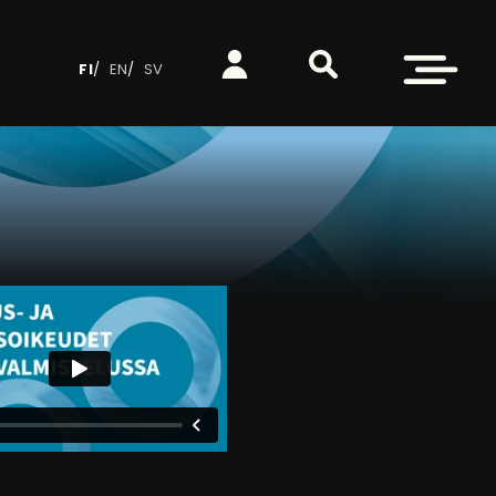
Etsi sivustolta
Kirjaudu
Avaa valikko
FI
EN
SV