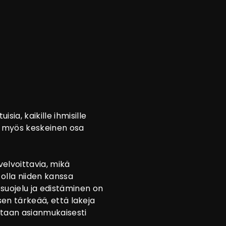
sia, kaikille ihmisille
at myös keskeinen osa
velvoittavia, mikä
 olla niiden kanssa
suojelu ja edistäminen on
isen tärkeää, että lakeja
etaan asianmukaisesti