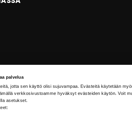
IASSA
aa palvelua
itä, jotta sen käyttö olisi sujuvampaa. Evästeitä käytetään myö
ttämällä verkkosivustoamme hyväksyt evästeiden käytön. Voit m
lla asetukset.
teet: