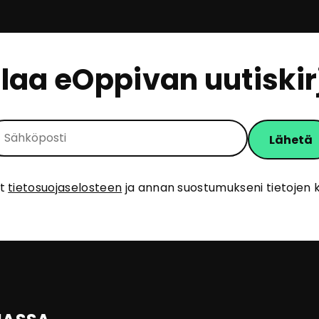
ilaa eOppivan uutiskir
ut
tietosuojaselosteen
ja annan suostumukseni tietojen k