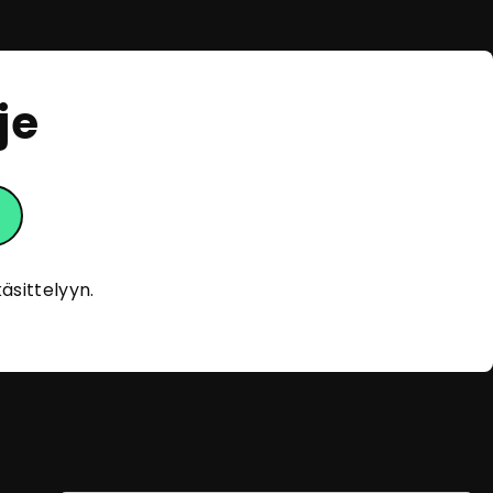
je
eOpas
Tervehdys!
Olen eOpas, AI-oppaasi
äsittelyyn.
eOppivassa. Kehityn ja opin jatkuvasti
auttaakseni sinua löytämään sopivia
koulutuksia. En tallenna
henkilötietojasi, ja anonymisoidut
keskustelut tallennetaan vain
palvelun kehittämistä varten. Miten
voin auttaa sinua tänään?
Mitä voin kysyä sinulta?