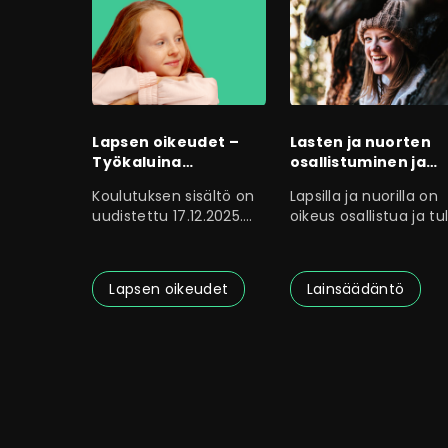
Lapsen oikeudet –
Lasten ja nuorten
Työkaluina
osallistuminen ja
lapsivaikutusten
kuuleminen
Koulutuksen sisältö on
Lapsilla ja nuorilla on
arviointi ja
säädösvalmistelus
uudistettu 17.12.2025.
oikeus osallistua ja tul
lapsibudjetointi
Tämä
kuulluiksi, mutta täm
Lapsen oikeudet
Lainsäädäntö