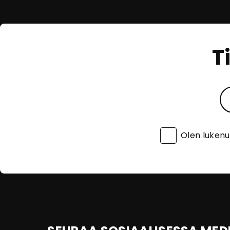
T
Olen luken