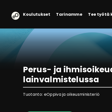
eOppiva - Etusivulle
Koulutukset
Tarinamme
Tee työtä
Perus- ja ihmisoikeu
lainvalmistelussa
Tuotanto: eOppiva ja oikeusministeriö