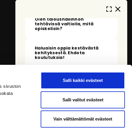
Olen taloushallinnon
tehtävissä valtiolla, mitä
opiskelisin?
Haluaisin oppia kestävästä
kehityksestä. Ehdota
koulutuksia!
Huomasin, että et ole kirjautunut
palveluun. Kun kirjaudut sisään, pystyn
Salli kaikki evästeet
tarjoamaan sinulle tarkempia
s sivuston
vastauksia.
uokata
Salli valitut evästeet
Vain välttämättömät evästeet