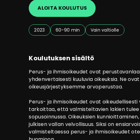
ALOITA KOULUTUS
2023
60-90 min
Vain valtiolle
Koulutuksen sisältö
Perus- ja ihmisoikeudet ovat perustavanlaatui
yhdenvertaisesti kuuluvia oikeuksia. Ne ov
oikeusjärjestyksemme arvoperustaa.
Perus- ja ihmisoikeudet ovat oikeudellisesti 
tarkoittaa, että valmisteltavien lakien tulee
sopusoinnussa. Oikeuksien kunnioittaminen, 
julkisen vallan velvollisuus. Siksi on ensiarvo
valmisteltaessa perus- ja ihmisoikeudet ot
huomioon.