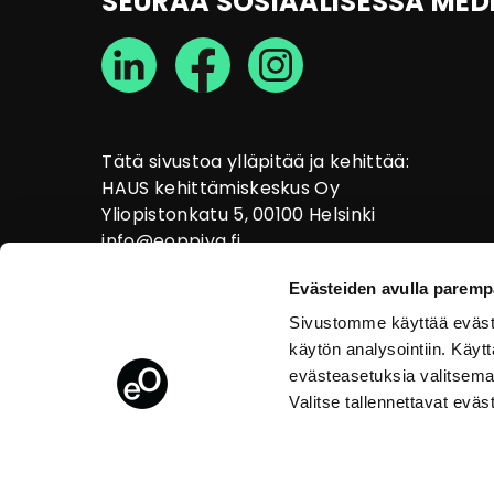
SEURAA SOSIAALISESSA MED
Tätä sivustoa ylläpitää ja kehittää:
HAUS kehittämiskeskus Oy
Yliopistonkatu 5, 00100 Helsinki
info@eoppiva.fi
Evästeiden avulla paremp
Sivustomme käyttää eväste
käytön analysointiin. Käy
evästeasetuksia valitsema
Valitse tallennettavat eväs