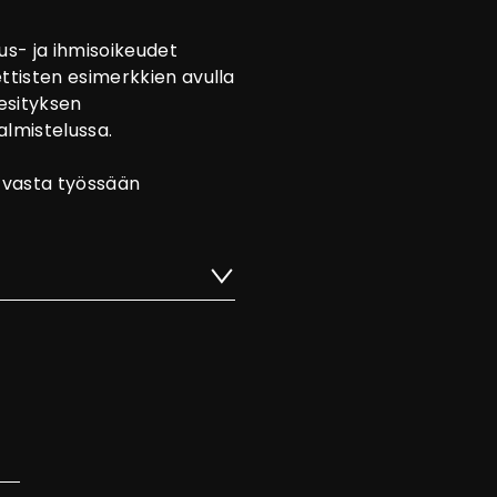
us- ja ihmisoikeudet
ettisten esimerkkien avulla
 esityksen
almistelussa.
 vasta työssään