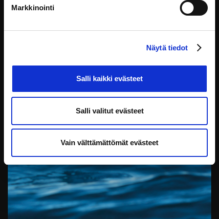
Markkinointi
Palvelumuotoilun perusteet
Näytä tiedot
Palvelumuotoilun perusteet on paljon toivottu, kaikille
avoin koulutus. Se
Salli kaikki evästeet
Oppiminen ja pedagogiikka
Salli valitut evästeet
Vain välttämättömät evästeet