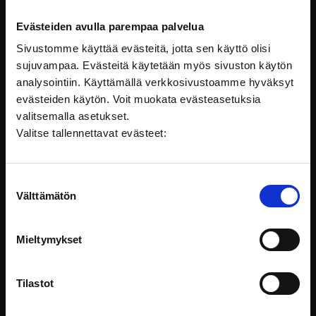
Evästeiden avulla parempaa palvelua
Sivustomme käyttää evästeitä, jotta sen käyttö olisi
sujuvampaa. Evästeitä käytetään myös sivuston käytön
analysointiin. Käyttämällä verkkosivustoamme hyväksyt
Kohti osallistavampia etätilaisuuksia
evästeiden käytön. Voit muokata evästeasetuksia
Onko sinulla kokemusta etätilaisuuksista, joissa
valitsemalla asetukset.
osallistujat jäävät
Valitse tallennettavat evästeet:
Viestintä ja vuorovaikutus
Suostumuksen
Välttämätön
valinta
Mieltymykset
Tilastot