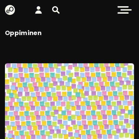
eOppiva - Etusivulle
Kirjaudu
Etsi sivustolta
Avaa valikk
Oppiminen