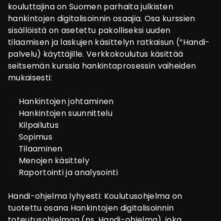
kouluttajina on Suomen parhaita julkisten
hankintojen digitalisoinnin osaajia. Osa kurssien
sisällöistä on asetettu pakolliseksi uuden
tilaamisen ja laskujen käsittelyn ratkaisun (”Handi-
palvelu) käyttäjille. Verkkokoulutus käsittää
seitsemän kurssia hankintaprosessin vaiheiden
mukaisesti:
Hankintojen johtaminen
Hankintojen suunnittelu
Kilpailutus
Sopimus
Tilaaminen
Menojen käsittely
Raportointi ja analysointi
Handi-ohjelma lyhyesti: Koulutusohjelma on
tuotettu osana Hankintojen digitalisoinnin
toteutusohjelmaa (ns. Handi-ohjelma), joka