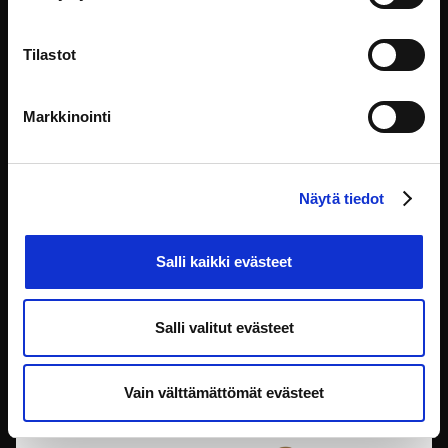
Tilastot
Markkinointi
Sujuvat hankinnat - Kilpailutus
Näytä tiedot
Tunnetkin ehkä hankintalaissa mainitut hankintojen
periaatteet, jotka
Salli kaikki evästeet
Ohjelmistot ja palvelut
Salli valitut evästeet
Vain välttämättömät evästeet