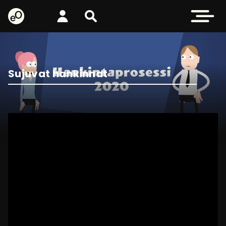
eOppiva - Etusivulle
Kirjaudu
Etsi sivustolta
Avaa valikk
Sujuvat hankinnat