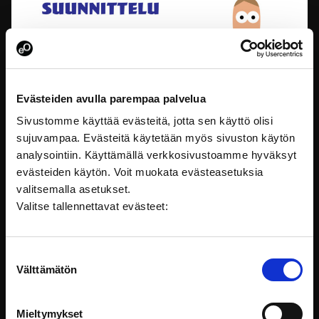
Evästeiden avulla parempaa palvelua
Sivustomme käyttää evästeitä, jotta sen käyttö olisi
sujuvampaa. Evästeitä käytetään myös sivuston käytön
Sujuvat hankinnat - Hankintojen suunnittelu
analysointiin. Käyttämällä verkkosivustoamme hyväksyt
Hankintojen suunnittelu luo pohjan ammattimaiselle
evästeiden käytön. Voit muokata evästeasetuksia
hankintatoimelle. Tällä
valitsemalla asetukset.
Valitse tallennettavat evästeet:
Lainsäädäntö
Suostumuksen
Välttämätön
valinta
Mieltymykset