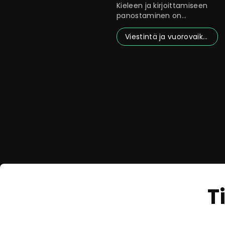
Kieleen ja kirjoittamiseen
panostaminen on
konkreettinen keino sekä
tehostaa
Viestintä ja vuorovaikutus
T