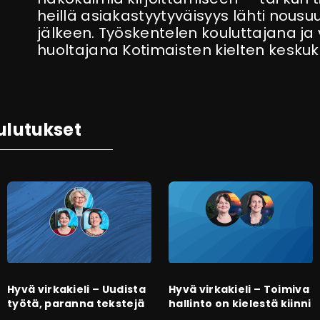
heillä asiakastyytyväisyys lähti nous
jälkeen. Työskentelen kouluttajana ja 
huoltajana Kotimaisten kielten kesku
ulutukset
Hyvä virkakieli – Uudista
Hyvä virkakieli – Toimiva
työtä, paranna tekstejä
hallinto on kielestä kiinni