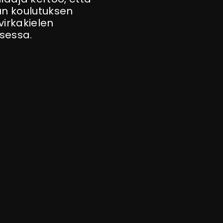
uun koulutuksen
virkakielen
ksessa.