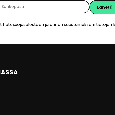
ut
tietosuojaselosteen
ja annan suostumukseni tietojen k
IASSA