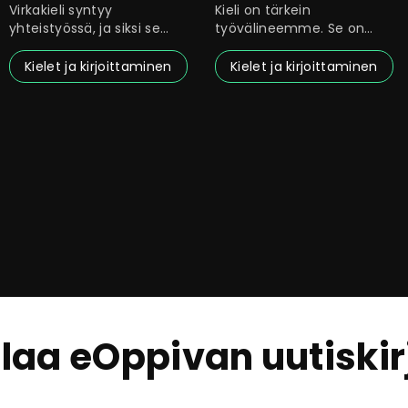
Virkakieli syntyy
Kieli on tärkein
yhteistyössä, ja siksi se
työvälineemme. Se on
myös muuttuu
vapaasti kaikkien
yhteistyössä.
käytettävissä,
Kielet ja kirjoittaminen
Kielet ja kirjoittaminen
ilaa eOppivan uutiskir