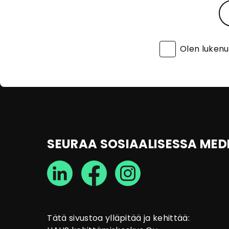
Olen luken
SEURAA SOSIAALISESSA MED
Tätä sivustoa ylläpitää ja kehittää: