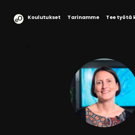
eOppiva - Etusivulle
Koulutukset
Tarinamme
Tee työtä