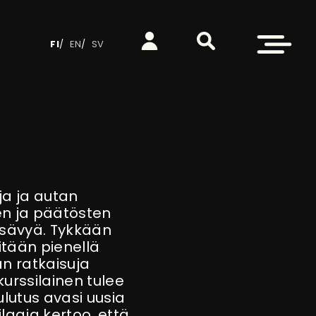
Etsi sivustolta
Kirjaudu
Avaa valikko
FI
EN
SV
ja ja autan
n ja päätösten
 sävyä. Tykkään
titään pienellä
än ratkaisuja
 kurssilainen tulee
lutus avasi uusia
ilaaja kertoo, että