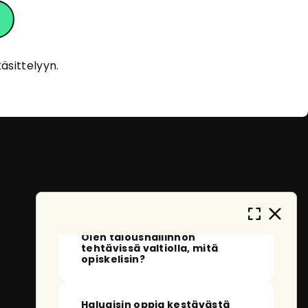
eOpas
Tervehdys!
Olen eOpas, AI-oppaasi
äsittelyyn.
eOppivassa. Kehityn ja opin jatkuvasti
auttaakseni sinua löytämään sopivia
koulutuksia. En tallenna
henkilötietojasi, ja anonymisoidut
keskustelut tallennetaan vain
palvelun kehittämistä varten. Miten
voin auttaa sinua tänään?
Mitä voin kysyä sinulta?
Olen taloushallinnon
tehtävissä valtiolla, mitä
opiskelisin?
Haluaisin oppia kestävästä