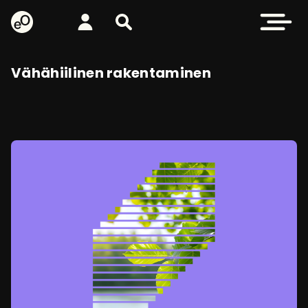
eOppiva - Etusivulle
Kirjaudu
Etsi sivustolta
Avaa valikk
Vähähiilinen rakentaminen