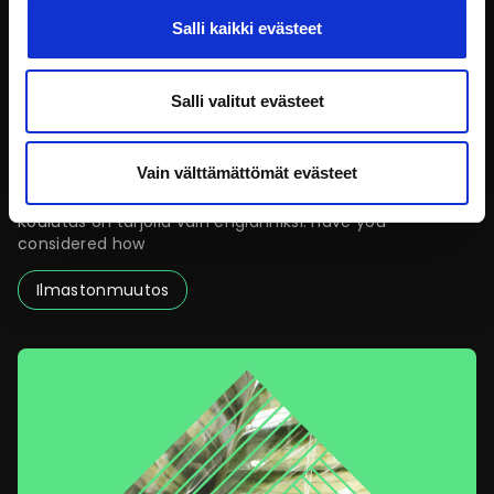
Salli kaikki evästeet
Salli valitut evästeet
Low-carbon steering throughout the building’s life
Vain välttämättömät evästeet
cycle
Koulutus on tarjolla vain englanniksi. Have you
considered how
Ilmastonmuutos