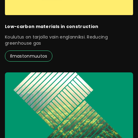
Low-carbon materials in construction
Koulutus on tarjolla vain englanniksi. Reducing
greenhouse gas
Ilmastonmuutos