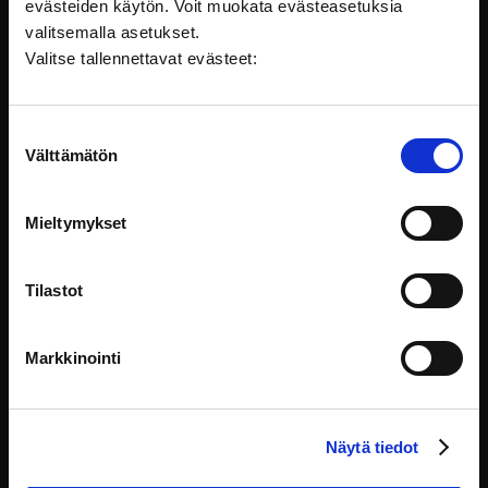
evästeiden käytön. Voit muokata evästeasetuksia
valitsemalla asetukset.
Valitse tallennettavat evästeet:
Suostumuksen
Whole life carbon – How an assessment is
Välttämätön
valinta
conducted?
Koulutus on tarjolla vain englanniksi. Developers and
Mieltymykset
Ilmastonmuutos
Tilastot
Markkinointi
Näytä tiedot