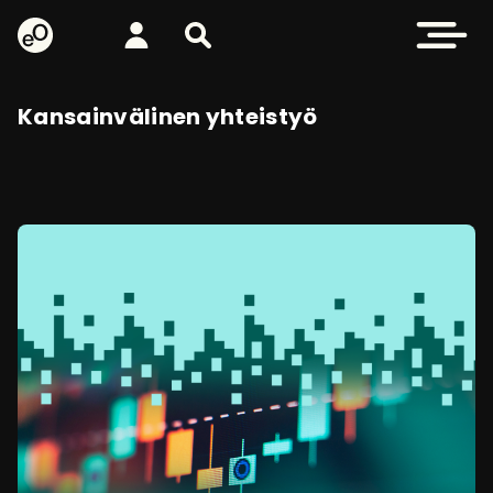
eOppiva - Etusivulle
Kirjaudu
Etsi sivustolta
Avaa valikk
Kansainvälinen yhteistyö