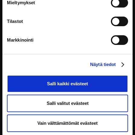
Mieltymykset
Tilastot
Markkinointi
Finland abroad – international opportunities for
Näytä tiedot
civil servants
Koulutus on tarjolla vain englanniksi. This training aims to
Salli kaikki evästeet
Töissä valtiolla
Salli valitut evästeet
Vain välttämättömät evästeet