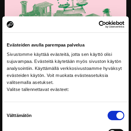
Evästeiden avulla parempaa palvelua
Sivustomme käyttää evästeitä, jotta sen käyttö olisi
sujuvampaa. Evästeitä käytetään myös sivuston käytön
EU-lainsäädännön ABC
analysointiin. Käyttämällä verkkosivustoamme hyväksyt
Tämä kurssi auttaa sinua ymmärtämään, miten lakeja
evästeiden käytön. Voit muokata evästeasetuksia
säädetään EU:ssa
valitsemalla asetukset.
Valitse tallennettavat evästeet:
Lainsäädäntö
Suostumuksen
Välttämätön
valinta