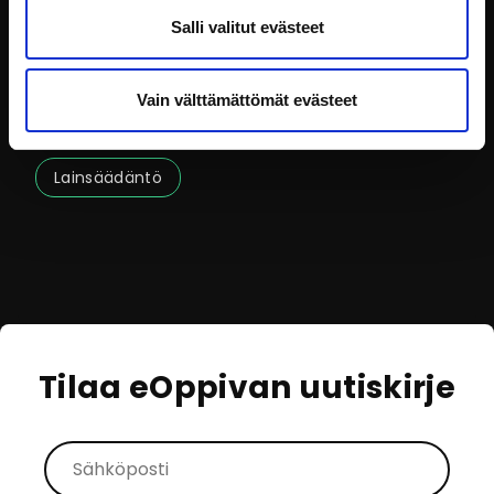
Salli valitut evästeet
Lasten ja nuorten osallistuminen ja kuuleminen
säädösvalmistelussa
Vain välttämättömät evästeet
Lapsilla ja nuorilla on oikeus osallistua ja tulla
kuulluiksi, mutta tämä
Lainsäädäntö
Tilaa eOppivan uutiskirje