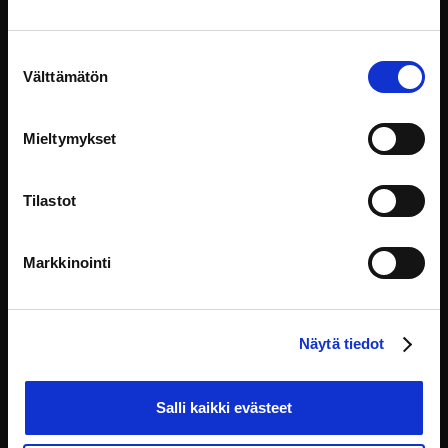
Perus- ja ihmisoikeudet lainvalmistelussa
Suostumuksen
Välttämätön
valinta
Perus- ja ihmisoikeudet ovat perustavanlaatuisia,
kaikille ihmisille
Mieltymykset
Lainsäädäntö
Tilastot
Markkinointi
Näytä tiedot
Salli kaikki evästeet