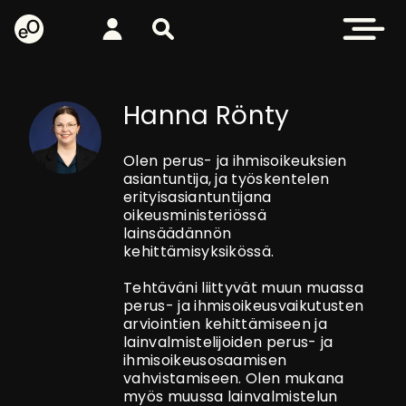
eOppiva - Etusivulle
Kirjaudu
Etsi sivustolta
Avaa valikk
Hanna Rönty
Olen perus- ja ihmisoikeuksien
asiantuntija, ja työskentelen
erityisasiantuntijana
oikeusministeriössä
lainsäädännön
kehittämisyksikössä.
Tehtäväni liittyvät muun muassa
perus- ja ihmisoikeusvaikutusten
arviointien kehittämiseen ja
lainvalmistelijoiden perus- ja
ihmisoikeusosaamisen
vahvistamiseen. Olen mukana
myös muussa lainvalmistelun