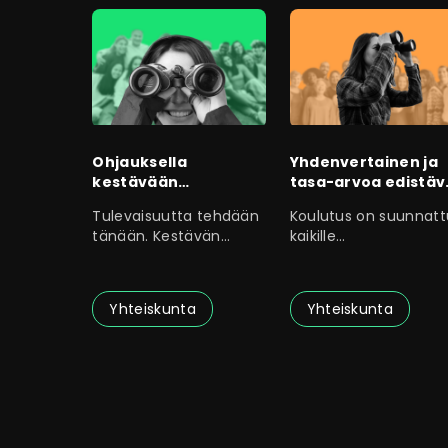
Ohjauksella
Yhdenvertainen ja
kestävään
tasa-arvoa edistäv
tulevaisuuteen
ohjaus
Tulevaisuutta tehdään
Koulutus on suunnatt
tänään. Kestävän
kaikille
kehityksen tavoitteiden
(ura)ohjaustyötä
tekeville henkilöille.
Yhteiskunta
Yhteiskunta