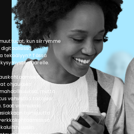
muuttuvat, kun siirrymme
digitaalisissa
ua tekoälyyn? Tässä
kysymysten äärelle.
hjauskohtaamisen
vat ohjauksen
mahdollisuuksia, mutta
s vahvistaa taitojasi
ä. Saat valmiuksia
asiakkaan toimijuutta
verkkokohtaamisissa.
kaluihin, uusiin