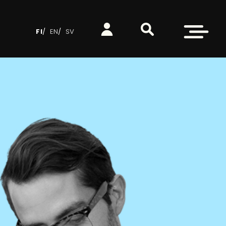
Etsi sivustolta
Kirjaudu
Avaa valikko
FI
EN
SV