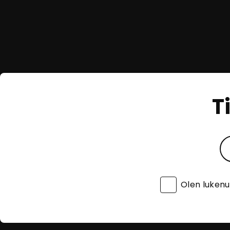
T
Olen luken