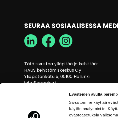
SEURAA SOSIAALISESSA MED
Tätä sivustoa ylläpitää ja kehittää:
HAUS kehittämiskeskus Oy
Yliopistonkatu 5, 00100 Helsinki
info@eoppiva.fi
Evästeiden avulla paremp
Sivustomme käyttää eväste
käytön analysointiin. Käy
evästeasetuksia valitsema