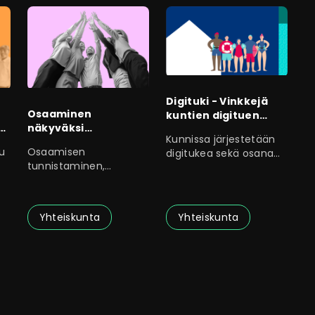
Digituki - Vinkkejä
Osaaminen
kuntien digituen
ä
näkyväksi
organisointiin ja
Kunnissa järjestetään
ohjauksessa
kehittämiseen
u
Osaamisen
digitukea sekä osana
tunnistaminen,
työtehtäviä että
sanoittaminen ja
näkyväksi tekeminen
ovat
Yhteiskunta
Yhteiskunta