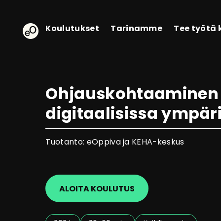
eOppiva - Etusivulle
Koulutukset
Tarinamme
Tee työtä
Ohjauskohtaaminen
digitaalisissa ympär
Tuotanto: eOppiva ja KEHA-keskus
ALOITA KOULUTUS