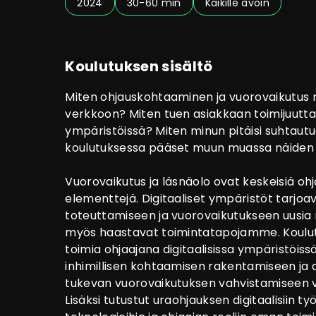
2024
30-60 min
Kaikille avoin
Koulutuksen sisältö
Miten ohjauskohtaaminen ja vuorovaikutus 
verkkoon? Miten tuen asiakkaan toimijuutta 
ympäristöissä? Miten minun pitäisi suhtaut
koulutuksessa pääset muun muassa näiden 
Vuorovaikutus ja läsnäolo ovat keskeisiä o
elementtejä. Digitaaliset ympäristöt tarjoa
toteuttamiseen ja vuorovaikutukseen uusia 
myös haastavat toimintatapojamme. Koulutu
toimia ohjaajana digitaalisissa ympäristöiss
inhimillisen kohtaamisen rakentamiseen ja 
tukevan vuorovaikutuksen vahvistamiseen 
Lisäksi tutustut uraohjauksen digitaalisiin työ