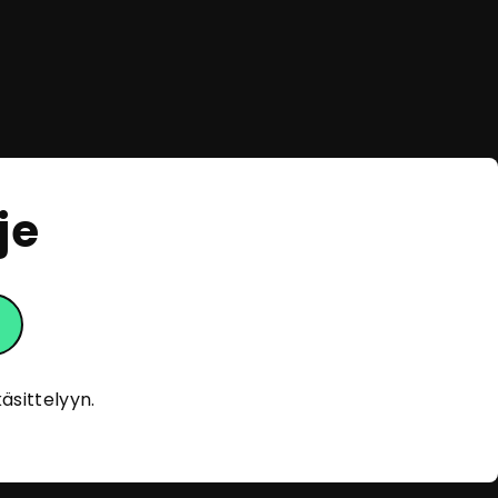
je
eOpas
Tervehdys!
Olen eOpas, AI-oppaasi
äsittelyyn.
eOppivassa. Kehityn ja opin jatkuvasti
auttaakseni sinua löytämään sopivia
koulutuksia. En tallenna
henkilötietojasi, ja anonymisoidut
keskustelut tallennetaan vain