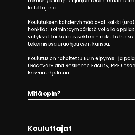
teknologioihin ja ohjaajan rooliin oman toi
kehittäjänä.
Koulutuksen kohderyhmää ovat kaikki (ura)
henkilöt. Toimintaympäristö voi olla oppilait
yritykset tai kolmas sektori - mikä tahansa 
tekemisissä uraohjauksen kanssa.
Koulutus on rahoitettu EU:n elpymis- ja pal
(Recovery and Resilience Facility, RRF) o
kasvun ohjelmaa.
Mitä opin?
Kouluttajat