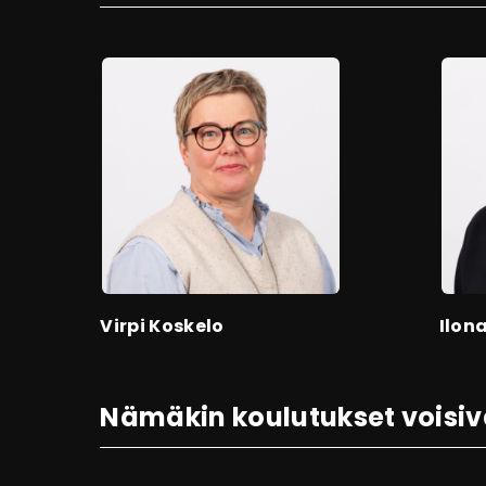
Virpi Koskelo
Ilon
Nämäkin koulutukset voisiv