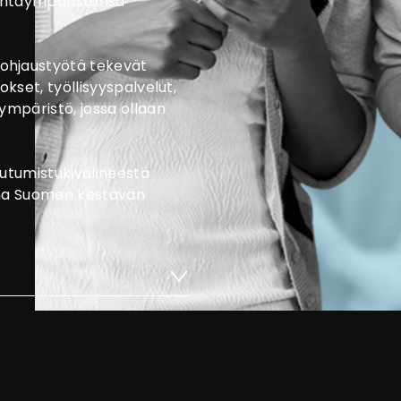
mintaympäristönsä
ohjaustyötä tekevät
okset, työllisyyspalvelut,
ympäristö, jossa ollaan
autumistukivälineestä
sana Suomen kestävän