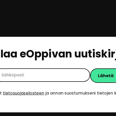
ilaa eOppivan uutiskir
ut
tietosuojaselosteen
ja annan suostumukseni tietojen k