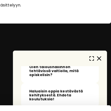
Tervehdys!
Olen eOpas, AI-oppaasi
äsittelyyn.
eOppivassa. Kehityn ja opin jatkuvasti
auttaakseni sinua löytämään sopivia
koulutuksia. En tallenna
henkilötietojasi, ja anonymisoidut
keskustelut tallennetaan vain
palvelun kehittämistä varten. Miten
voin auttaa sinua tänään?
Mitä voin kysyä sinulta?
Olen taloushallinnon
tehtävissä valtiolla, mitä
opiskelisin?
Haluaisin oppia kestävästä
kehityksestä. Ehdota
koulutuksia!