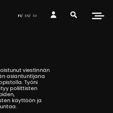
Etsi sivustolta
Kirjaudu
Avaa valikko
FI
EN
SV
koistunut viestinnän
än asiantuntijana
pistolla. Työni
yy poliittisten
oiden,
sten käyttöön ja
untaa.