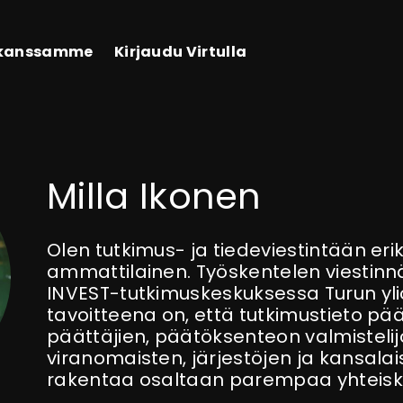
 kanssamme
Kirjaudu Virtulla
Milla Ikonen
Olen tutkimus- ja tiedeviestintään eri
ammattilainen. Työskentelen viestinn
INVEST-tutkimuskeskuksessa Turun ylio
tavoitteena on, että tutkimustieto päät
päättäjien, päätöksenteon valmistelij
viranomaisten, järjestöjen ja kansalai
rakentaa osaltaan parempaa yhteisk