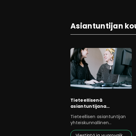
Asiantuntijan ko
Tieteellisenä
asiantuntijana
poliittisessa
Tieteellisen asiantuntijan
päätöksenteossa
yhteiskunnallinen
vaikuttavuus perustuu
Viestintä ja vuorovaikutus