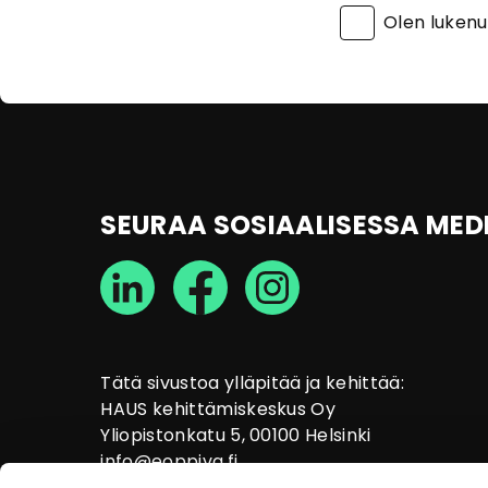
Olen luken
SEURAA SOSIAALISESSA MED
Tätä sivustoa ylläpitää ja kehittää:
HAUS kehittämiskeskus Oy
Yliopistonkatu 5, 00100 Helsinki
info@eoppiva.fi