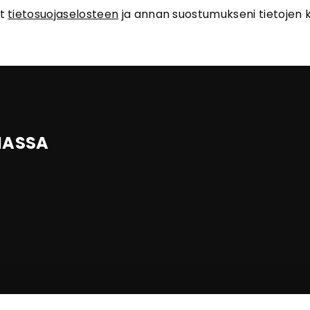
ut
tietosuojaselosteen
ja annan suostumukseni tietojen k
IASSA