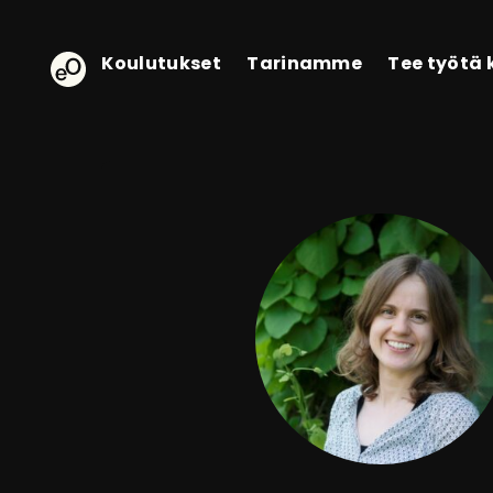
eOppiva - Etusivulle
Koulutukset
Tarinamme
Tee työtä