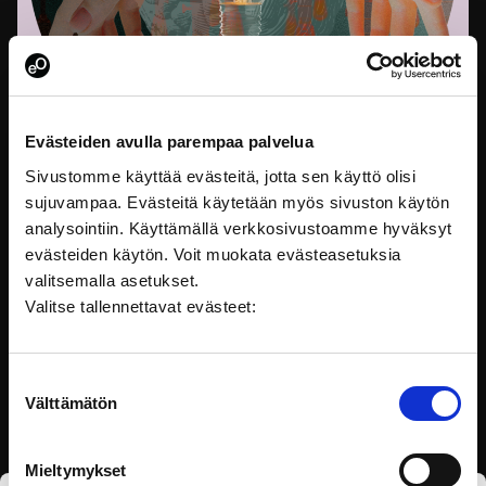
Evästeiden avulla parempaa palvelua
Sivustomme käyttää evästeitä, jotta sen käyttö olisi
sujuvampaa. Evästeitä käytetään myös sivuston käytön
Paluu HAUSille ja eOppivaan
analysointiin. Käyttämällä verkkosivustoamme hyväksyt
evästeiden käytön. Voit muokata evästeasetuksia
Hei taas! Olen Aura Korhonen ja toimin tätä nykyä
valitsemalla asetukset.
eOppiva-tiimissä oppimisvisualistina. Vuonna 2020
tutustuin…
Valitse tallennettavat evästeet:
Suostumuksen
Välttämätön
valinta
Mieltymykset