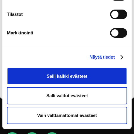
Tilaa eOppivan uutiskirje
Tilastot
Markkinointi
Näytä tiedot
Olen lukenut
tietosuojaselosteen
ja annan
suostumukseni tietojen käsittelyyn.
Salli kaikki evästeet
Salli valitut evästeet
SEURAA SOSIAALISESSA
Vain välttämättömät evästeet
MEDIASSA