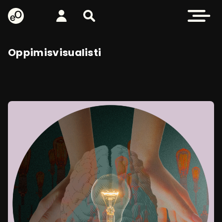
eOppiva - Etusivulle
Kirjaudu
Etsi sivustolta
Avaa valikk
Oppimisvisualisti