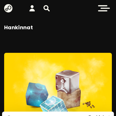
eOppiva - Etusivulle
Kirjaudu
Etsi sivustolta
Avaa valikk
Hankinnat