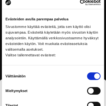
Evästeiden avulla parempaa palvelua
Julkisilla hankinnoilla kestävä tulevaisuus
Sivustomme käyttää evästeitä, jotta sen käyttö olisi
sujuvampaa. Evästeitä käytetään myös sivuston käytön
Tänään julkaistu eOppivan koulutus avaa julkisen
sektorin työntekijöille hankintojen maailman
analysointiin. Käyttämällä verkkosivustoamme hyväksyt
perinpohjaista muutosta.
evästeiden käytön. Voit muokata evästeasetuksia
valitsemalla asetukset.
Valitse tallennettavat evästeet:
Suostumuksen
Välttämätön
valinta
Tilaa eOppivan uutiskirje
Mieltymykset
Tilastot