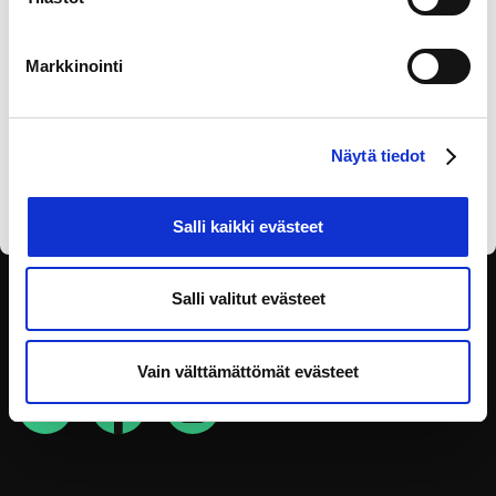
Markkinointi
Olen lukenut
tietosuojaselosteen
ja annan
Näytä tiedot
suostumukseni tietojen käsittelyyn.
Salli kaikki evästeet
SEURAA SOSIAALISESSA
Salli valitut evästeet
MEDIASSA
Vain välttämättömät evästeet