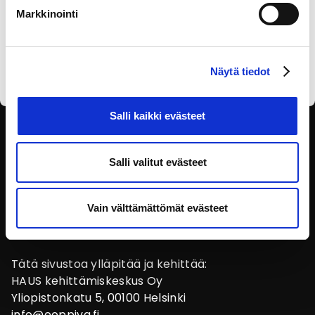
Markkinointi
Olen lukenut
tietosuojaselosteen
ja annan
suostumukseni tietojen käsittelyyn.
Näytä tiedot
Salli kaikki evästeet
SEURAA SOSIAALISESSA
MEDIASSA
Salli valitut evästeet
Vain välttämättömät evästeet
Tätä sivustoa ylläpitää ja kehittää:
HAUS kehittämiskeskus Oy
Yliopistonkatu 5, 00100 Helsinki
info@eoppiva.fi