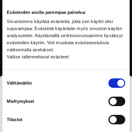
Suomiko tasa-arvon mallimaa? Tehtävää riittää
vielä!
Evästeiden avulla parempaa palvelua
Tänään 19.3. vietämme Minna Canthin ja tasa-arvon
Sivustomme käyttää evästeitä, jotta sen käyttö olisi
päivää. Suomea pidetään usein tasa-arvon mallimaana.
sujuvampaa. Evästeitä käytetään myös sivuston käytön
Tehtävää kuitenkin…
analysointiin. Käyttämällä verkkosivustoamme hyväksyt
evästeiden käytön. Voit muokata evästeasetuksia
valitsemalla asetukset.
Valitse tallennettavat evästeet:
Suostumuksen
Välttämätön
valinta
Tilaa eOppivan uutiskirje
Mieltymykset
Tilastot