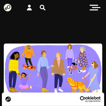
eOppiva - Etusivulle
Kirjaudu
Etsi sivustolta
Avaa valikk