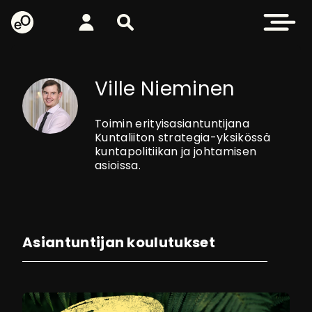
eOppiva - Etusivulle
Kirjaudu
Etsi sivustolta
Avaa valikk
Ville Nieminen
Toimin erityisasiantuntijana
Kuntaliiton strategia-yksikössä
kuntapolitiikan ja johtamisen
asioissa.
Asiantuntijan koulutukset