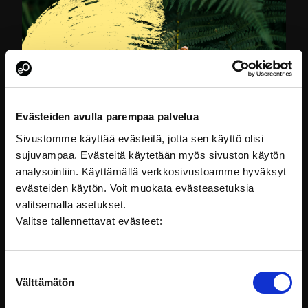
Evästeiden avulla parempaa palvelua
Sivustomme käyttää evästeitä, jotta sen käyttö olisi
sujuvampaa. Evästeitä käytetään myös sivuston käytön
analysointiin. Käyttämällä verkkosivustoamme hyväksyt
Kunnat ja valtio kumppaneina – yhteistyö
evästeiden käytön. Voit muokata evästeasetuksia
rakentaa toimivaa yhteiskuntaa
valitsemalla asetukset.
Kunnat luovat perustan asukkaiden hyvälle elämälle.
Valitse tallennettavat evästeet:
Kunnat tuottavat ja
Yhteiskunta
Suostumuksen
Välttämätön
valinta