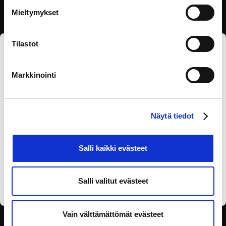
Mieltymykset
Tilastot
Tilaa eOppivan uutiskirje
Markkinointi
Näytä tiedot
Salli kaikki evästeet
Olen lukenut
tietosuojaselosteen
ja annan
suostumukseni tietojen käsittelyyn.
Salli valitut evästeet
Vain välttämättömät evästeet