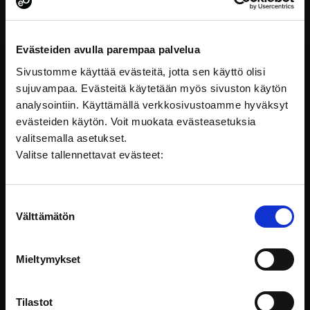
nimittäjänä on ollut kysymys siitä,
miten perheet voisivat saada
riittävän varhain kaipaamaansa
apua ja tukea.
Evästeiden avulla parempaa palvelua
Sivustomme käyttää evästeitä, jotta sen käyttö olisi
sujuvampaa. Evästeitä käytetään myös sivuston käytön
analysointiin. Käyttämällä verkkosivustoamme hyväksyt
Asiantuntijan koulutukset
evästeiden käytön. Voit muokata evästeasetuksia
valitsemalla asetukset.
Valitse tallennettavat evästeet:
Suostumuksen
Välttämätön
valinta
Mieltymykset
Tilastot