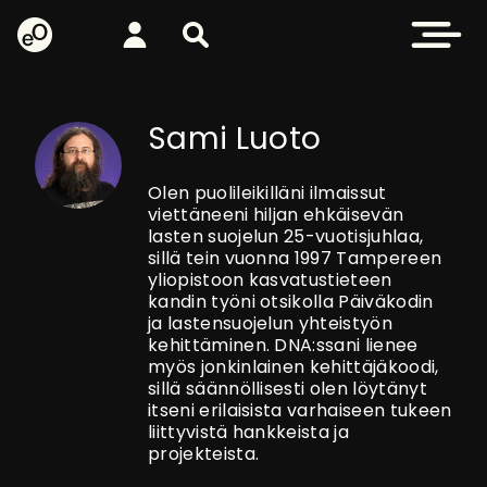
eOppiva - Etusivulle
Kirjaudu
Etsi sivustolta
Avaa valikk
Sami Luoto
Olen puolileikilläni ilmaissut
viettäneeni hiljan ehkäisevän
lasten suojelun 25-vuotisjuhlaa,
sillä tein vuonna 1997 Tampereen
yliopistoon kasvatustieteen
kandin työni otsikolla Päiväkodin
ja lastensuojelun yhteistyön
kehittäminen. DNA:ssani lienee
myös jonkinlainen kehittäjäkoodi,
sillä säännöllisesti olen löytänyt
itseni erilaisista varhaiseen tukeen
liittyvistä hankkeista ja
projekteista.