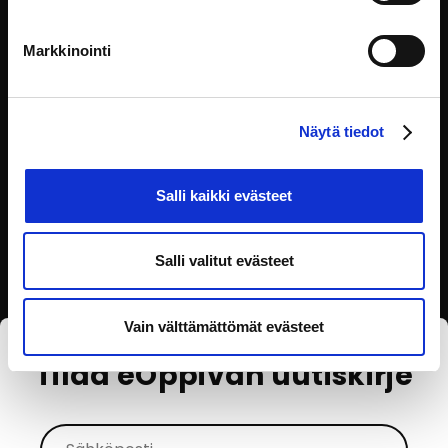
Markkinointi
Perhekeskusajokortti
Varsinais-Suomen hyvinvointialue
Näytä tiedot
Perhekeskusajokortti-koulutuksessa opit
Viestintä ja vuorovaikutus
Salli kaikki evästeet
Salli valitut evästeet
Vain välttämättömät evästeet
Tilaa eOppivan uutiskirje