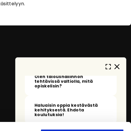
Tervehdys!
Olen eOpas, AI-oppaasi
äsittelyyn.
eOppivassa. Kehityn ja opin jatkuvasti
auttaakseni sinua löytämään sopivia
koulutuksia. En tallenna
henkilötietojasi, ja anonymisoidut
keskustelut tallennetaan vain
palvelun kehittämistä varten. Miten
voin auttaa sinua tänään?
Mitä voin kysyä sinulta?
Olen taloushallinnon
tehtävissä valtiolla, mitä
opiskelisin?
Haluaisin oppia kestävästä
kehityksestä. Ehdota
koulutuksia!