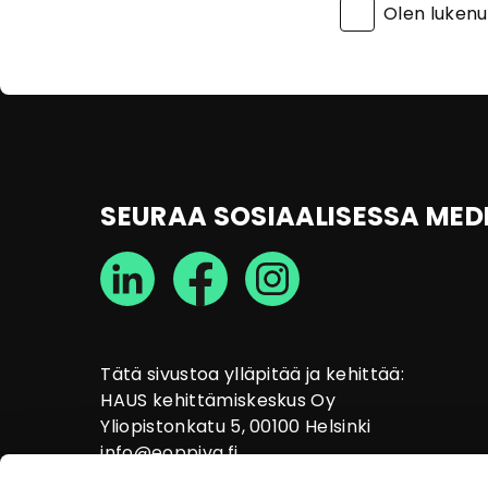
Olen luken
SEURAA SOSIAALISESSA MED
Tätä sivustoa ylläpitää ja kehittää:
HAUS kehittämiskeskus Oy
Yliopistonkatu 5, 00100 Helsinki
info@eoppiva.fi