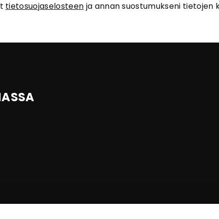
ut
tietosuojaselosteen
ja annan suostumukseni tietojen k
IASSA