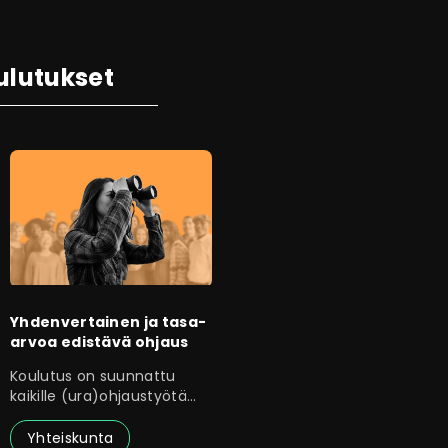
ulutukset
Yhdenvertainen ja tasa-
arvoa edistävä ohjaus
Koulutus on suunnattu
kaikille (ura)ohjaustyötä
tekeville henkilöille.
Yhteiskunta