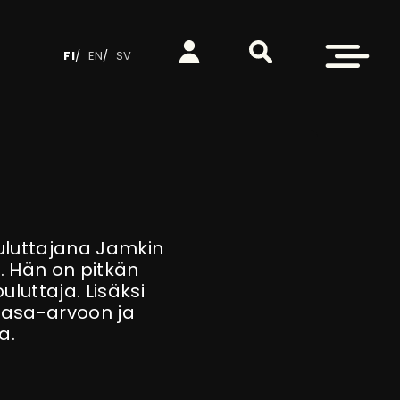
Etsi sivustolta
Kirjaudu
Avaa valikko
FI
EN
SV
kouluttajana Jamkin
. Hän on pitkän
uluttaja. Lisäksi
tasa-arvoon ja
a.