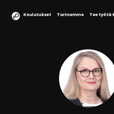
eOppiva - Etusivulle
Koulutukset
Tarinamme
Tee työtä