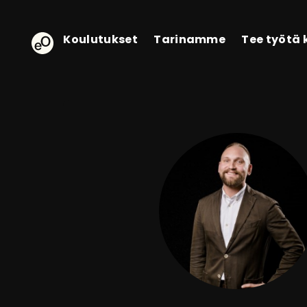
eOppiva - Etusivulle
Koulutukset
Tarinamme
Tee työtä