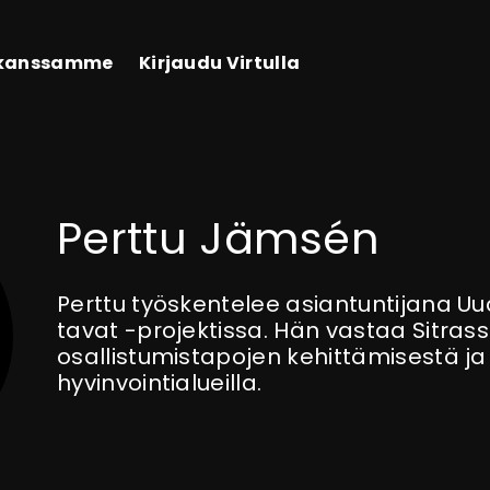
 kanssamme
Kirjaudu Virtulla
Perttu Jämsén
Perttu työskentelee asiantuntijana U
tavat -projektissa. Hän vastaa Sitras
osallistumistapojen kehittämisestä ja
hyvinvointialueilla.