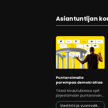
Asiantuntijan ko
Puntaroimalla
parempaa demokratiaa
Tässä koulutuksessa opit
järjestämään puntaroivan
kansalaiskeskustelun
Viestintä ja vuorovaikutus