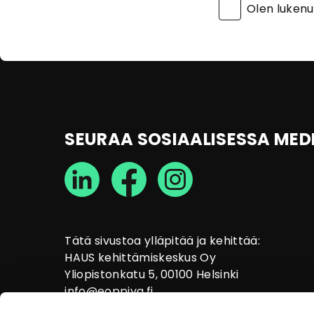
Olen luken
SEURAA SOSIAALISESSA MED
Tätä sivustoa ylläpitää ja kehittää:
HAUS kehittämiskeskus Oy
Yliopistonkatu 5, 00100 Helsinki
info@eoppiva.fi