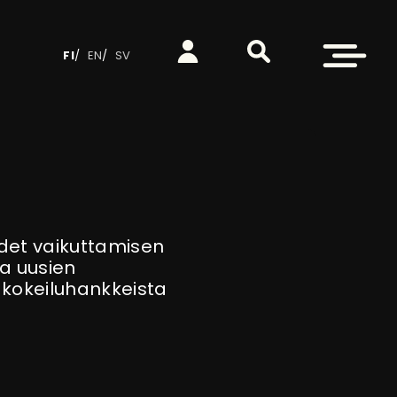
Etsi sivustolta
Kirjaudu
Avaa valikko
FI
EN
SV
udet vaikuttamisen
sa uusien
 kokeiluhankkeista