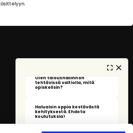
Tervehdys!
Olen eOpas, AI-oppaasi
äsittelyyn.
eOppivassa. Kehityn ja opin jatkuvasti
auttaakseni sinua löytämään sopivia
koulutuksia. En tallenna
henkilötietojasi, ja anonymisoidut
keskustelut tallennetaan vain
palvelun kehittämistä varten. Miten
voin auttaa sinua tänään?
Mitä voin kysyä sinulta?
Olen taloushallinnon
tehtävissä valtiolla, mitä
opiskelisin?
Haluaisin oppia kestävästä
kehityksestä. Ehdota
koulutuksia!