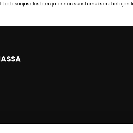
ut
tietosuojaselosteen
ja annan suostumukseni tietojen k
IASSA