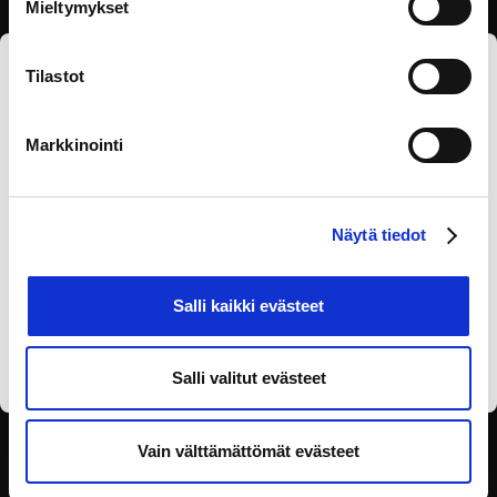
Mieltymykset
Tilastot
Tilaa eOppivan uutiskirje
Markkinointi
Näytä tiedot
Olen lukenut
tietosuojaselosteen
ja annan
Salli kaikki evästeet
suostumukseni tietojen käsittelyyn.
Salli valitut evästeet
Vain välttämättömät evästeet
SEURAA SOSIAALISESSA