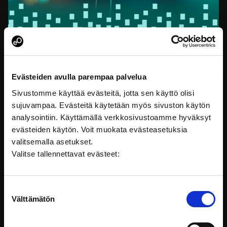
Evästeiden avulla parempaa palvelua
Sivustomme käyttää evästeitä, jotta sen käyttö olisi
sujuvampaa. Evästeitä käytetään myös sivuston käytön
Building Partnerships for Digital Transition with
Finland
analysointiin. Käyttämällä verkkosivustoamme hyväksyt
evästeiden käytön. Voit muokata evästeasetuksia
Koulutus on tarjolla vain englanniksi. In this course, you
valitsemalla asetukset.
Valitse tallennettavat evästeet:
Kehittäminen
Suostumuksen
Välttämätön
valinta