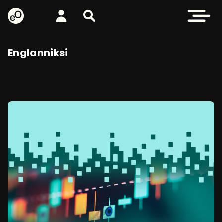
eOppiva - Etusivulle
Kirjaudu
Etsi sivustolta
Avaa valikk
Englanniksi