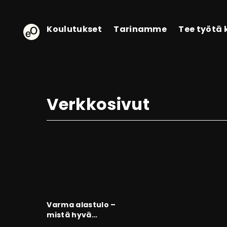
eOppiva - Etusivulle
Koulutukset
Tarinamme
Tee työtä
Verkkosivut
Varma alastulo –
mistä hyvä
kurssiländäri on