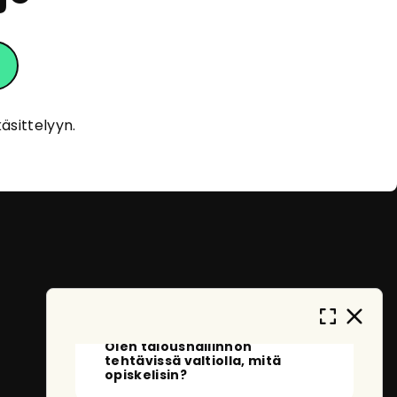
eOpas
Tervehdys!
Olen eOpas, AI-oppaasi
äsittelyyn.
eOppivassa. Kehityn ja opin jatkuvasti
auttaakseni sinua löytämään sopivia
koulutuksia. En tallenna
henkilötietojasi, ja anonymisoidut
keskustelut tallennetaan vain
palvelun kehittämistä varten. Miten
voin auttaa sinua tänään?
Mitä voin kysyä sinulta?
Olen taloushallinnon
tehtävissä valtiolla, mitä
opiskelisin?