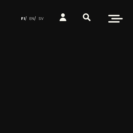
Etsi sivustolta
Kirjaudu
Avaa valikko
FI
EN
SV