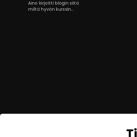
Aino kirjoitti blogin siitä
tehty?
miltä hyvän kurssin
esittelysivu pitäisi
näyttää eOppivassa.
Tätä mieltä
verkostomme oli
asiasta. Lue lisää
blogistamme.
T