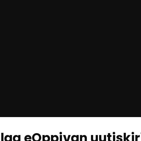
ilaa eOppivan uutiskir