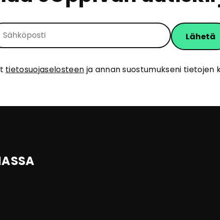
ut
tietosuojaselosteen
ja annan suostumukseni tietojen k
IASSA