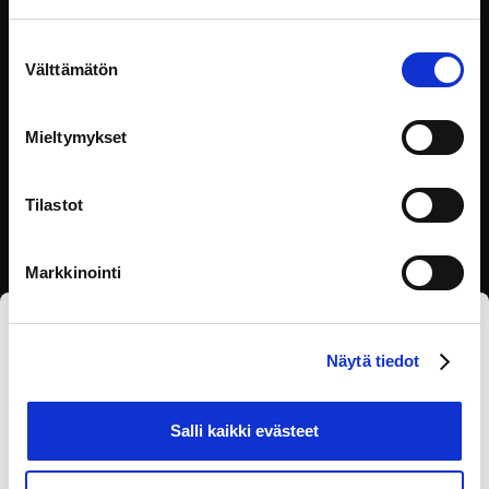
Videosarjassa eOppivan oppimismuotoilija Saara
Suostumuksen
Saarinen kertoo miten
Välttämätön
valinta
Visuaalinen suunnittelu
Mieltymykset
Tilastot
Markkinointi
Tilaa eOppivan uutiskirje
Näytä tiedot
Salli kaikki evästeet