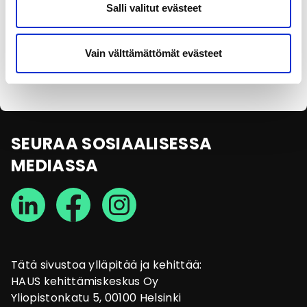
Salli valitut evästeet
Olen lukenut
tietosuojaselosteen
ja annan
Vain välttämättömät evästeet
suostumukseni tietojen käsittelyyn.
SEURAA SOSIAALISESSA
MEDIASSA
Tätä sivustoa ylläpitää ja kehittää:
HAUS kehittämiskeskus Oy
Yliopistonkatu 5, 00100 Helsinki