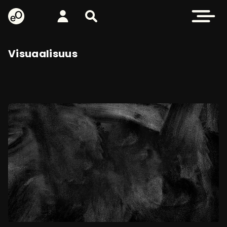
eOppiva - Etusivulle
Kirjaudu
Etsi sivustolta
Avaa valikk
Visuaalisuus