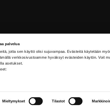
aa palvelua
itä, jotta sen käyttö olisi sujuvampaa. Evästeitä käytetään myö
ttämällä verkkosivustoamme hyväksyt evästeiden käytön. Voit m
lla asetukset.
teet:
Saavutettavuus
Mieltymykset
Tilastot
Markkinoin