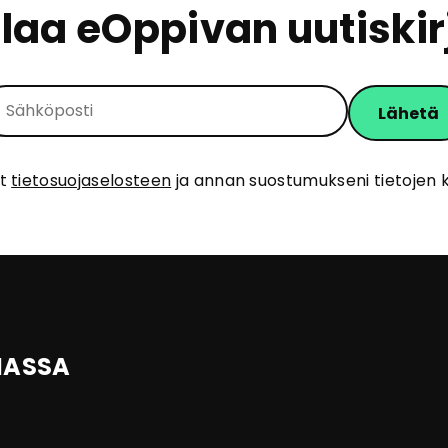
ilaa eOppivan uutiskir
ut
tietosuojaselosteen
ja annan suostumukseni tietojen k
IASSA