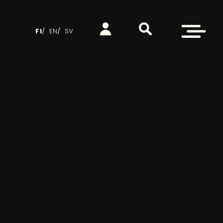
Etsi sivustolta
Kirjaudu
Avaa valikko
FI
EN
SV