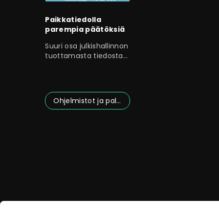
Paikkatiedolla
parempia päätöksiä
Suuri osa julkishallinnon
tuottamasta tiedosta
on paikkatietoa.
Ohjelmistot ja palvelut