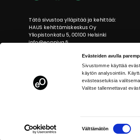
Tätä sivustoa ylläpitää ja kehittää:
HAUS kehittämiskeskus Oy
Yliopistonkatu 5, 00100 Helsinki
info@eoppiva.fi
Evästeiden avulla paremp
Sivustomme käyttää eväste
käytön analysointiin. Käy
evästeasetuksia valitsema
Valitse tallennettavat eväs
Tietosuoja
Suostumuksen
Välttämätön
valinta