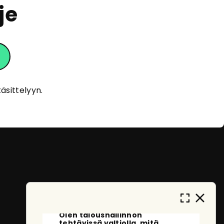
je
eOpas
Tervehdys!
Olen eOpas, AI-oppaasi
äsittelyyn.
eOppivassa. Kehityn ja opin jatkuvasti
auttaakseni sinua löytämään sopivia
koulutuksia. En tallenna
henkilötietojasi, ja anonymisoidut
keskustelut tallennetaan vain
palvelun kehittämistä varten. Miten
voin auttaa sinua tänään?
Mitä voin kysyä sinulta?
Olen taloushallinnon
tehtävissä valtiolla, mitä