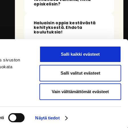
opiskelisin?
Haluaisin oppia kestävästä
kehityksestä. Ehdota
koulutuksia!
Huomasin, että et ole kirjautunut
palveluun. Kun kirjaudut sisään, pystyn
Salli kaikki evästeet
tarjoamaan sinulle tarkempia
s sivuston
vastauksia.
uokata
Salli valitut evästeet
Vain välttämättömät evästeet
0 / 500
Usein kysytyt kysymykset
Olen oppiva tekoäly ja saatan tehdä virheitä.
ti
Lähetä palautetta
. Tutustu
tietosuojaan
.
Näytä tiedot