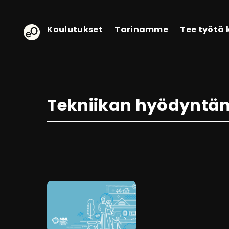
eOppiva - Etusivulle
Koulutukset
Tarinamme
Tee työtä
Tekniikan hyödyntä