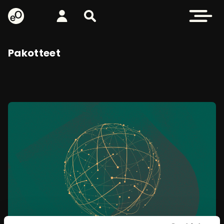
eOppiva - Etusivulle
Kirjaudu
Etsi sivustolta
Avaa valikk
Pakotteet