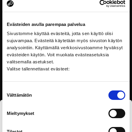
Pakotteiden perusteet
Evästeiden avulla parempaa palvelua
Tässä koulutuksessa tutustut pakotteisiin ja niiden
Sivustomme käyttää evästeitä, jotta sen käyttö olisi
taustalla olevaan
sujuvampaa. Evästeitä käytetään myös sivuston käytön
analysointiin. Käyttämällä verkkosivustoamme hyväksyt
Lainsäädäntö
evästeiden käytön. Voit muokata evästeasetuksia
valitsemalla asetukset.
Valitse tallennettavat evästeet:
Suostumuksen
Välttämätön
valinta
Mieltymykset
Tilaa eOppivan uutiskirje
Tilastot