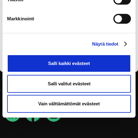
Markkinointi
Olen lukenut
tietosuojaselosteen
ja annan
Näytä tiedot
suostumukseni tietojen käsittelyyn.
Salli kaikki evästeet
Salli valitut evästeet
SEURAA SOSIAALISESSA
MEDIASSA
Vain välttämättömät evästeet