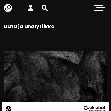
eOppiva - Etusivulle
Kirjaudu
Etsi sivustolta
Avaa valikk
Data ja analytiikka