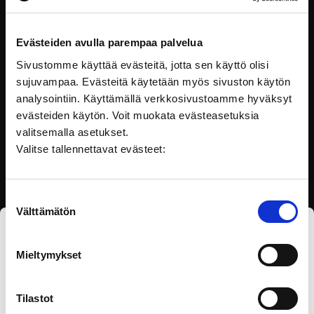
Tiedon visualisointi
Tiedon visualisointi -koulutuksessa opit numeerisen
Evästeiden avulla parempaa palvelua
datan visualisointia. Sen
Sivustomme käyttää evästeitä, jotta sen käyttö olisi
sujuvampaa. Evästeitä käytetään myös sivuston käytön
Kielet ja kirjoittaminen
analysointiin. Käyttämällä verkkosivustoamme hyväksyt
evästeiden käytön. Voit muokata evästeasetuksia
valitsemalla asetukset.
Valitse tallennettavat evästeet:
Suostumuksen
Välttämätön
valinta
Tilaa eOppivan uutiskirje
Mieltymykset
Tilastot