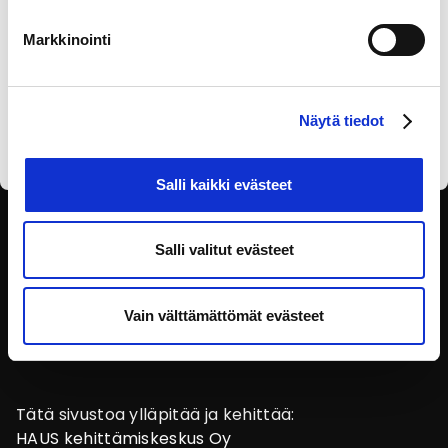
Markkinointi
Olen lukenut
tietosuojaselosteen
ja annan
suostumukseni tietojen käsittelyyn.
Näytä tiedot
Salli kaikki evästeet
SEURAA SOSIAALISESSA
Salli valitut evästeet
MEDIASSA
Vain välttämättömät evästeet
Tätä sivustoa ylläpitää ja kehittää:
HAUS kehittämiskeskus Oy