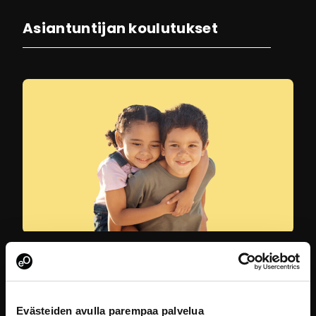
Asiantuntijan koulutukset
Lapsen oikeudet sosiaalihuollossa
Tämä koulutus on osa lapsistrategian
koulutuskokonaisuutta. Koulutuksessa
Evästeiden avulla parempaa palvelua