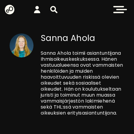
eOppiva - Etusivulle
Kirjaudu
Etsi sivustolta
Avaa valikk
Sanna Ahola
Sanna Ahola toimii asiantuntijana
Ihmisoikeuskeskuksessa. Hänen
vastuualueensa ovat vammaisten
henkilöiden ja muiden
haavoittuvuuden riskissä olevien
oikeudet sekä sosiaaliset
oikeudet. Hän on koulutukseltaan
juristi ja toiminut muun muassa
vammaisjärjestön lakimiehenä
sekä THL:ssä vammaisten
oikeuksien erityisasiantuntijana.