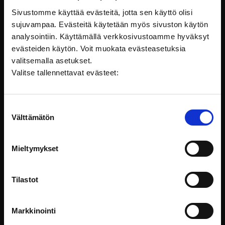
Lapsen oikeudet
Sivustomme käyttää evästeitä, jotta sen käyttö olisi
sujuvampaa. Evästeitä käytetään myös sivuston käytön
analysointiin. Käyttämällä verkkosivustoamme hyväksyt
evästeiden käytön. Voit muokata evästeasetuksia
valitsemalla asetukset.
Valitse tallennettavat evästeet:
Suostumuksen
Välttämätön
valinta
Mieltymykset
Tilastot
Lapsen oikeudet – Myös haavoittuvassa
asemassa oleva lapsi on elämänsä pääosassa
Tässä koulutuksessa pääset oppimaan, kuinka voit
Markkinointi
omassa roolissasi