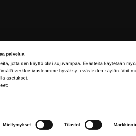
aa palvelua
itä, jotta sen käyttö olisi sujuvampaa. Evästeitä käytetään myö
ttämällä verkkosivustoamme hyväksyt evästeiden käytön. Voit m
lla asetukset.
teet:
Saavutettavuus
Mieltymykset
Tilastot
Markkinoin