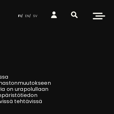
Etsi sivustolta
Kirjaudu
Avaa valikko
FI
EN
SV
essa
ilmastonmuutokseen
a on urapolullaan
mpäristötiedon
vissä tehtävissä