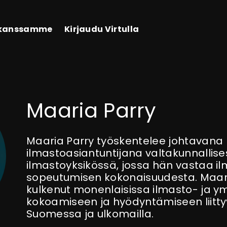
 kanssamme
Kirjaudu Virtulla
Maaria Parry
Maaria Parry työskentelee johtavana
ilmastoasiantuntijana valtakunnallis
ilmastoyksikössä, jossa hän vastaa 
sopeutumisen kokonaisuudesta. Maari
kulkenut monenlaisissa ilmasto- ja y
kokoamiseen ja hyödyntämiseen liitty
Suomessa ja ulkomailla.