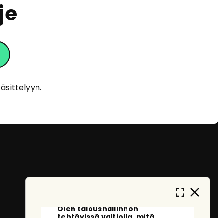
je
eOpas
Tervehdys!
Olen eOpas, AI-oppaasi
äsittelyyn.
eOppivassa. Kehityn ja opin jatkuvasti
auttaakseni sinua löytämään sopivia
koulutuksia. En tallenna
henkilötietojasi, ja anonymisoidut
keskustelut tallennetaan vain
palvelun kehittämistä varten. Miten
voin auttaa sinua tänään?
Mitä voin kysyä sinulta?
Olen taloushallinnon
tehtävissä valtiolla, mitä