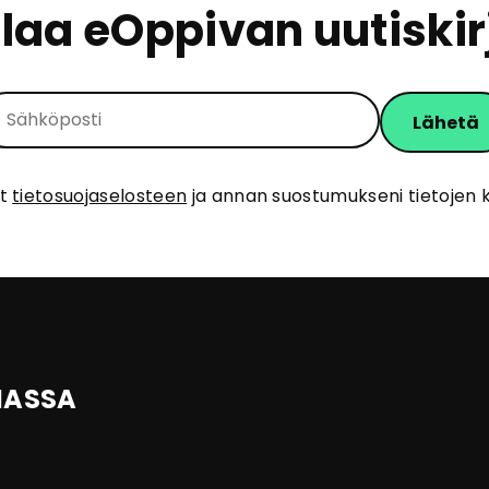
ilaa eOppivan uutiskir
ut
tietosuojaselosteen
ja annan suostumukseni tietojen k
IASSA