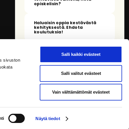
opiskelisin?
Haluaisin oppia kestävästä
kehityksestä. Ehdota
koulutuksia!
Huomasin, että et ole kirjautunut
palveluun. Kun kirjaudut sisään, pystyn
Salli kaikki evästeet
tarjoamaan sinulle tarkempia
s sivuston
vastauksia.
uokata
Salli valitut evästeet
Vain välttämättömät evästeet
0 / 500
Usein kysytyt kysymykset
Olen oppiva tekoäly ja saatan tehdä virheitä.
ti
Lähetä palautetta
. Tutustu
tietosuojaan
.
Näytä tiedot