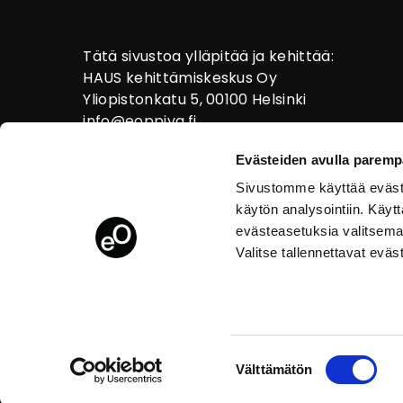
Tätä sivustoa ylläpitää ja kehittää:
HAUS kehittämiskeskus Oy
Yliopistonkatu 5, 00100 Helsinki
info@eoppiva.fi
Evästeiden avulla paremp
Sivustomme käyttää eväste
käytön analysointiin. Käy
evästeasetuksia valitsema
Valitse tallennettavat eväs
Tietosuoja
Suostumuksen
Välttämätön
valinta