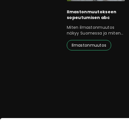
Ilmastonmuutokseen
sopeutumisen abc
Miten ilmastonmuutos
näkyy Suomessa ja miten
se vaikuttaa omaan
toimintaasi?
Ilmastonmuutos