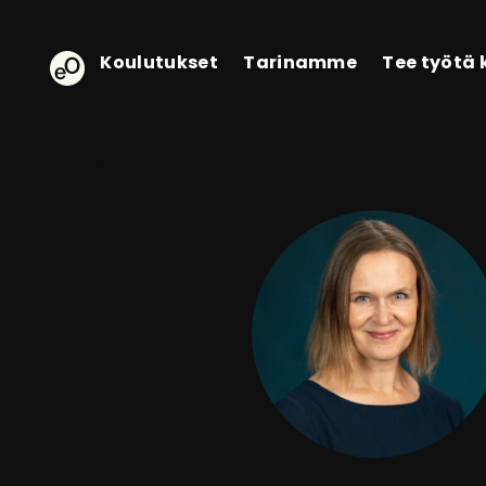
eOppiva - Etusivulle
Koulutukset
Tarinamme
Tee työtä