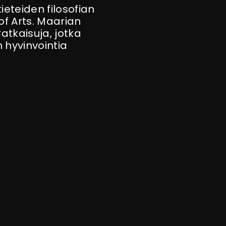
eteiden filosofian
of Arts. Maarian
ratkaisuja, jotka
 hyvinvointia