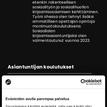
etenkin rakenteellisen
sosiaalityön ja sosiaalihuollon
kirjaamisosaamisen kehittäminen.
Työni ohessa olen tehnyt lisäksi
ammatillisen opettajan opintoja
monimuotokoulutuksena.
Sosiaalialan
kirjaamisasiantuntijaksi olen
valmentautunut vuonna 2023.
Asiantuntijan koulutukset
Evästeiden avulla parempaa palvelua
Sivustomme käyttää evästeitä, jotta sen käyttö olisi