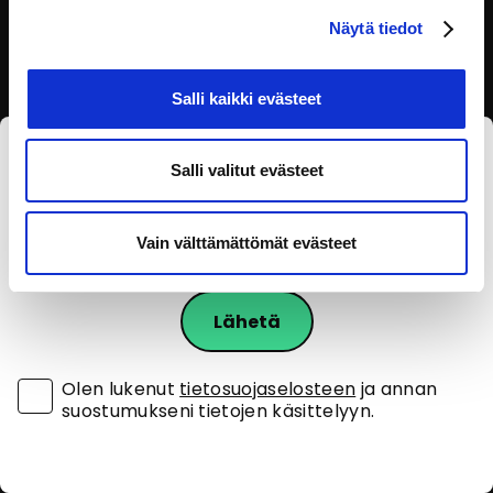
Näytä tiedot
Salli kaikki evästeet
Tilaa eOppivan uutiskirje
Salli valitut evästeet
Vain välttämättömät evästeet
Olen lukenut
tietosuojaselosteen
ja annan
suostumukseni tietojen käsittelyyn.