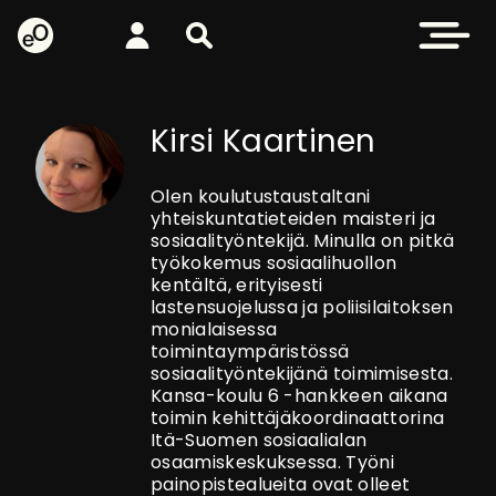
eOppiva - Etusivulle
Kirjaudu
Etsi sivustolta
Avaa valikk
Kirsi Kaartinen
Olen koulutustaustaltani
yhteiskuntatieteiden maisteri ja
sosiaalityöntekijä. Minulla on pitkä
työkokemus sosiaalihuollon
kentältä, erityisesti
lastensuojelussa ja poliisilaitoksen
monialaisessa
toimintaympäristössä
sosiaalityöntekijänä toimimisesta.
Kansa-koulu 6 -hankkeen aikana
toimin kehittäjäkoordinaattorina
Itä-Suomen sosiaalialan
osaamiskeskuksessa. Työni
painopistealueita ovat olleet