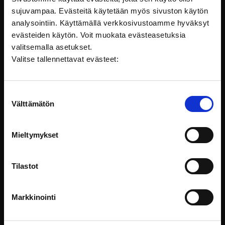
sujuvampaa. Evästeitä käytetään myös sivuston käytön
analysointiin. Käyttämällä verkkosivustoamme hyväksyt
evästeiden käytön. Voit muokata evästeasetuksia
valitsemalla asetukset.
Valitse tallennettavat evästeet:
Suostumuksen
Välttämätön
valinta
Mieltymykset
Sosiaalihuollon kirjaamisen peruskurssi
Tilastot
Asiakastiedon kirjaaminen on keskeinen osa
sosiaalihuollon työtä.
Markkinointi
Säädökset ja ohjeet