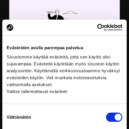
Evästeiden avulla parempaa palvelua
Sivustomme käyttää evästeitä, jotta sen käyttö olisi
sujuvampaa. Evästeitä käytetään myös sivuston käytön
analysointiin. Käyttämällä verkkosivustoamme hyväksyt
evästeiden käytön. Voit muokata evästeasetuksia
Saavutettavuus ja digipalvelulain vaatimukset
valitsemalla asetukset.
Tervetuloa oppimaan, mitä saavutettavuus
Valitse tallennettavat evästeet:
tarkoittaa ja miten laki
Lainsäädäntö
Suostumuksen
Välttämätön
valinta