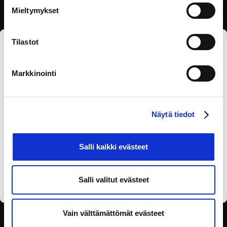
Mieltymykset
Tilastot
Tilaa eOppivan uutiskirje
Markkinointi
Näytä tiedot
Salli kaikki evästeet
Olen lukenut
tietosuojaselosteen
ja annan
suostumukseni tietojen käsittelyyn.
Salli valitut evästeet
Vain välttämättömät evästeet
SEURAA SOSIAALISESSA