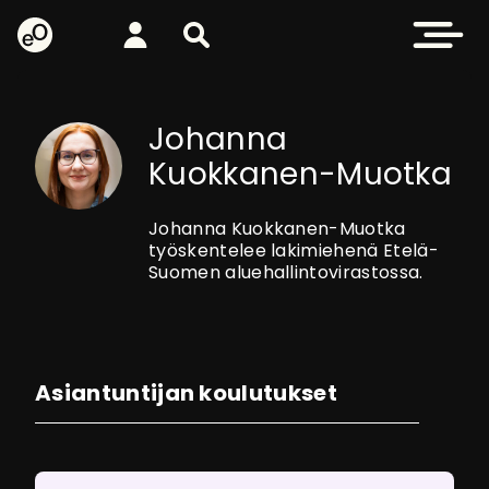
eOppiva - Etusivulle
Kirjaudu
Etsi sivustolta
Avaa valikk
Johanna
Kuokkanen-Muotka
Johanna Kuokkanen-Muotka
työskentelee l
akimiehenä
Etelä-
Suomen aluehallintovirastossa.
Asiantuntijan koulutukset