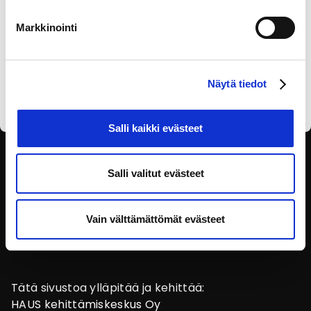
Markkinointi
Olen lukenut
tietosuojaselosteen
ja annan
suostumukseni tietojen käsittelyyn.
Näytä tiedot
Salli kaikki evästeet
SEURAA SOSIAALISESSA
Salli valitut evästeet
MEDIASSA
Vain välttämättömät evästeet
Tätä sivustoa ylläpitää ja kehittää:
HAUS kehittämiskeskus Oy