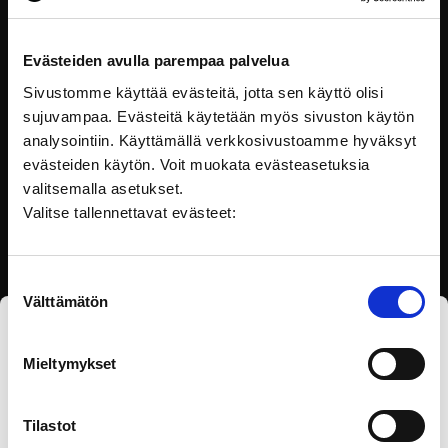
Turvallisuusluokitellut asiakirjat
Kun työskentelet valtionhallinnossa tai julkishallinnossa,
Evästeiden avulla parempaa palvelua
saatat työssäsi
Sivustomme käyttää evästeitä, jotta sen käyttö olisi
sujuvampaa. Evästeitä käytetään myös sivuston käytön
Töissä valtiolla
analysointiin. Käyttämällä verkkosivustoamme hyväksyt
evästeiden käytön. Voit muokata evästeasetuksia
valitsemalla asetukset.
Valitse tallennettavat evästeet:
Suostumuksen
Välttämätön
valinta
Tilaa eOppivan uutiskirje
Mieltymykset
Tilastot