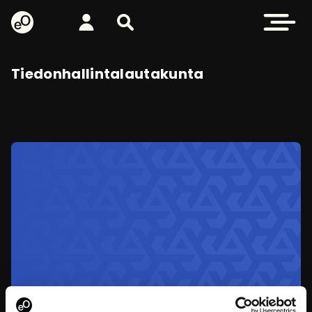
eOppiva - Etusivulle
Kirjaudu
Etsi sivustolta
Avaa valikk
Tiedonhallintalautakunta