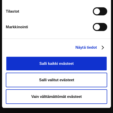
Tilastot
This site is maintained by:
Markkinointi
HAUS kehittämiskeskus Oy
Yliopistonkatu 5, 00100 Helsinki
info@eoppiva.fi
Näytä tiedot
Salli kaikki evästeet
Salli valitut evästeet
Privacy policy
FAQ
Accessibility Statement for the eOppiva Service
Vain välttämättömät evästeet