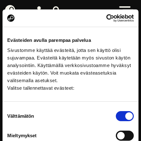
eOppiva - Homepage
Log in
Search from site
Open men
Working life skills
Evästeiden avulla parempaa palvelua
Sivustomme käyttää evästeitä, jotta sen käyttö olisi
sujuvampaa. Evästeitä käytetään myös sivuston käytön
analysointiin. Käyttämällä verkkosivustoamme hyväksyt
evästeiden käytön. Voit muokata evästeasetuksia
valitsemalla asetukset.
Valitse tallennettavat evästeet:
Suostumuksen
Välttämätön
valinta
FOLLOW ON SOCIAL MEDIA
Mieltymykset