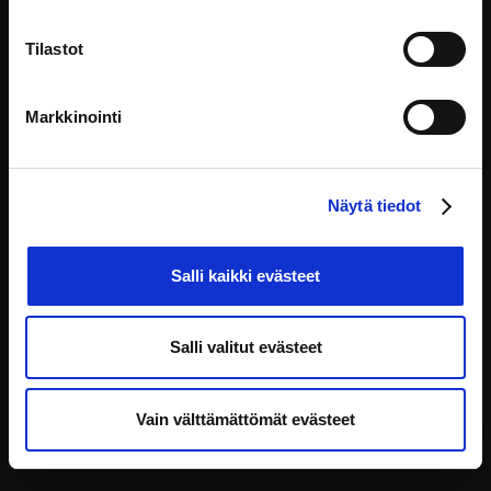
Tilastot
This site is maintained by:
Markkinointi
HAUS kehittämiskeskus Oy
Yliopistonkatu 5, 00100 Helsinki
info@eoppiva.fi
Näytä tiedot
Salli kaikki evästeet
Salli valitut evästeet
Privacy policy
FAQ
Accessibility Statement for the eOppiva Service
Vain välttämättömät evästeet