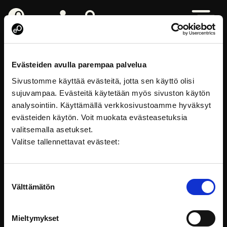
eOppiva - Homepage
Log in
Search from site
Open men
Human resources management
Evästeiden avulla parempaa palvelua
Sivustomme käyttää evästeitä, jotta sen käyttö olisi
sujuvampaa. Evästeitä käytetään myös sivuston käytön
analysointiin. Käyttämällä verkkosivustoamme hyväksyt
evästeiden käytön. Voit muokata evästeasetuksia
valitsemalla asetukset.
Valitse tallennettavat evästeet:
Suostumuksen
Välttämätön
valinta
FOLLOW ON SOCIAL MEDIA
Mieltymykset