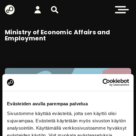
eOppiva - Homepage
Log in
Search from site
Open men
Ministry of Economic Affairs and
Employment
Evästeiden avulla parempaa palvelua
Sivustomme käyttää evästeitä, jotta sen käyttö olisi
sujuvampaa. Evästeitä käytetään myös sivuston käytön
analysointiin. Käyttämällä verkkosivustoamme hyväksyt
evästeiden käytön. Voit muokata evästeasetuksia