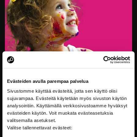
Inledning till barnets rättigheter - Säkerställ att
barnets rättigheter tillgodoses
Evästeiden avulla parempaa palvelua
Denna utbildning är den första delen av den nationella
barnstrategins
Sivustomme käyttää evästeitä, jotta sen käyttö olisi
sujuvampaa. Evästeitä käytetään myös sivuston käytön
Barnets rättigheter
analysointiin. Käyttämällä verkkosivustoamme hyväksyt
evästeiden käytön. Voit muokata evästeasetuksia
valitsemalla asetukset.
Valitse tallennettavat evästeet: