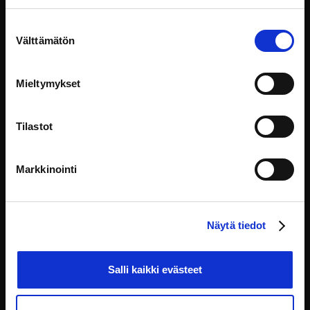
Suostumuksen
Välttämätön
valinta
Mieltymykset
Tilastot
Markkinointi
Barnets rättigheter – Deltaktighet och deltagande
Målet med den nationella barnstrategin är att öka
barnens delaktighet i
Näytä tiedot
Barnets rättigheter
Salli kaikki evästeet