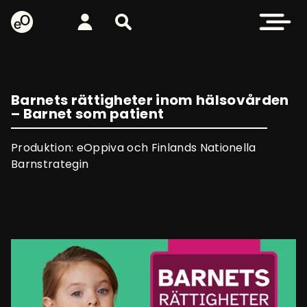
eOppiva - Till startsidan
Logga in
Sök på webbplatsen
Öppna me
Barnets rättigheter inom hälsovården
– Barnet som patient
Produktion: eOppiva och Finlands Nationella
Barnstrategin